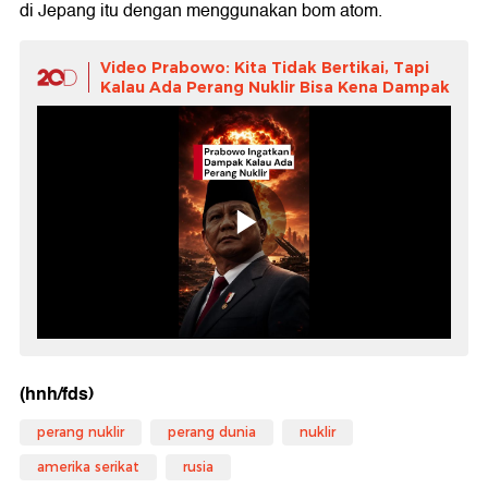
di Jepang itu dengan menggunakan bom atom.
Video Prabowo: Kita Tidak Bertikai, Tapi
Kalau Ada Perang Nuklir Bisa Kena Dampak
(hnh/fds)
perang nuklir
perang dunia
nuklir
amerika serikat
rusia