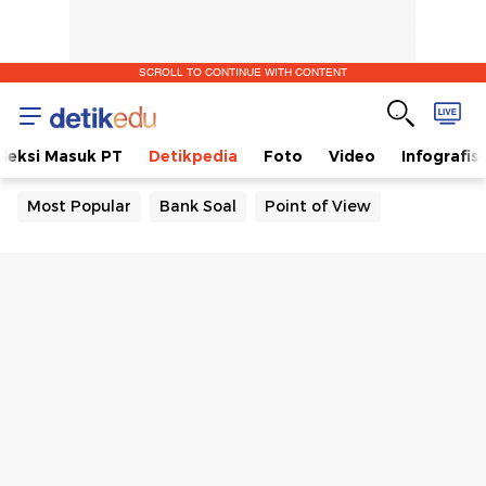
SCROLL TO CONTINUE WITH CONTENT
eleksi Masuk PT
Detikpedia
Foto
Video
Infografis
Most Popular
Bank Soal
Point of View