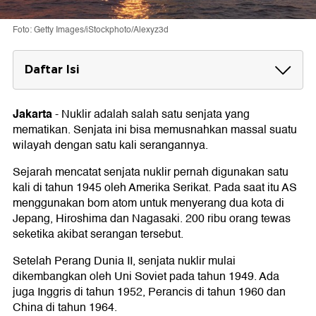
Foto: Getty Images/iStockphoto/Alexyz3d
Daftar Isi
Dampak Perang Nuklir
Jakarta
-
Nuklir adalah salah satu senjata yang
Tipe Perang Nuklir
mematikan. Senjata ini bisa memusnahkan massal suatu
Perang Nuklir Terbatas
wilayah dengan satu kali serangannya.
Perang Nuklir Penuh
Sejarah mencatat senjata nuklir pernah digunakan satu
kali di tahun 1945 oleh Amerika Serikat. Pada saat itu AS
menggunakan bom atom untuk menyerang dua kota di
Jepang, Hiroshima dan Nagasaki. 200 ribu orang tewas
seketika akibat serangan tersebut.
Setelah Perang Dunia II, senjata nuklir mulai
dikembangkan oleh Uni Soviet pada tahun 1949. Ada
juga Inggris di tahun 1952, Perancis di tahun 1960 dan
China di tahun 1964.