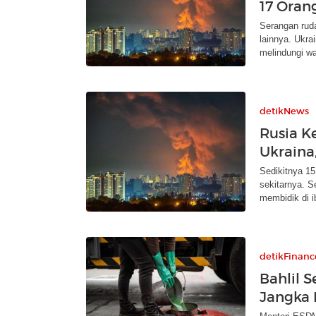
17 Oran
Serangan rud
lainnya. Ukra
melindungi w
detikNews
Rusia K
Ukraina
Sedikitnya 1
sekitarnya. 
membidik di i
detikFinanc
Bahlil 
Jangka 