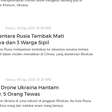
 memperlihatkan momen drone mengikuti seorang pria di
r Kherson, Ukraina.
Selasa, 04 Agu 2026 16:08 WIB
entara Rusia Tembak Mati
a dan 3 Warga Sipil
ara Rusia melepaskan tembakan ke rekannya sesama tentara
pil dalam insiden mematikan di Crimea, yang dianeksasi Moskow
Selasa, 04 Agu 2026 14:20 WIB
 Drone Ukraina Hantam
 5 Orang Tewas
e Ukraina di zona industri di pinggiran Moskow, ibu kota Rusia
ima orang dan melukai enam orang lainnya.