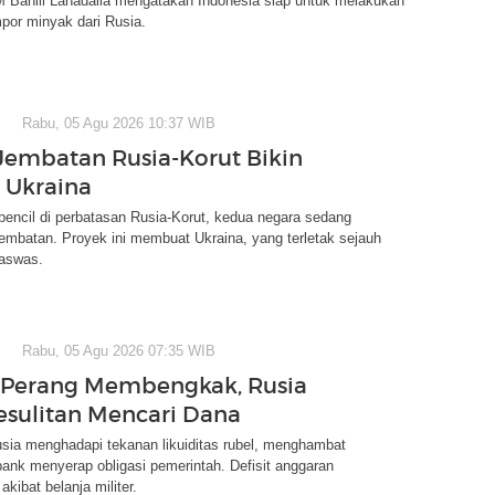
 Bahlil Lahadalia mengatakan Indonesia siap untuk melakukan
por minyak dari Rusia.
Rabu, 05 Agu 2026 10:37 WIB
Jembatan Rusia-Korut Bikin
 Ukraina
rpencil di perbatasan Rusia-Korut, kedua negara sedang
mbatan. Proyek ini membuat Ukraina, yang terletak sejauh
aswas.
Rabu, 05 Agu 2026 07:35 WIB
 Perang Membengkak, Rusia
esulitan Mencari Dana
sia menghadapi tekanan likuiditas rubel, menghambat
nk menyerap obligasi pemerintah. Defisit anggaran
ibat belanja militer.