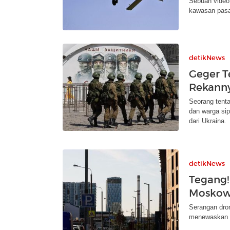
Sebuah video
kawasan pasa
detikNews
Geger T
Rekanny
Seorang tent
dan warga si
dari Ukraina.
detikNews
Tegang!
Moskow,
Serangan dron
menewaskan l