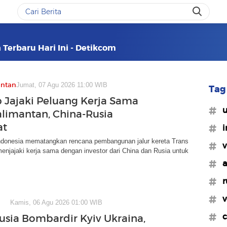
 Terbaru Hari Ini - Detikcom
antan
Jumat, 07 Agu 2026 11:00 WIB
Tag 
Jajaki Peluang Kerja Sama
#u
alimantan, China-Rusia
at
#i
ndonesia mematangkan rencana pembangunan jalur kereta Trans
#v
enjajaki kerja sama dengan investor dari China dan Rusia untuk
#a
#r
#v
Kamis, 06 Agu 2026 01:00 WIB
#c
usia Bombardir Kyiv Ukraina,