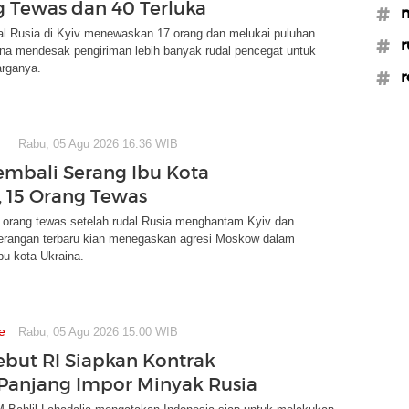
g Tewas dan 40 Terluka
#
al Rusia di Kyiv menewaskan 17 orang dan melukai puluhan
#r
ina mendesak pengiriman lebih banyak rudal pencegat untuk
arganya.
#r
Rabu, 05 Agu 2026 16:36 WIB
embali Serang Ibu Kota
, 15 Orang Tewas
5 orang tewas setelah rudal Rusia menghantam Kyiv dan
Serangan terbaru kian menegaskan agresi Moskow dalam
bu kota Ukraina.
e
Rabu, 05 Agu 2026 15:00 WIB
Sebut RI Siapkan Kontrak
Panjang Impor Minyak Rusia