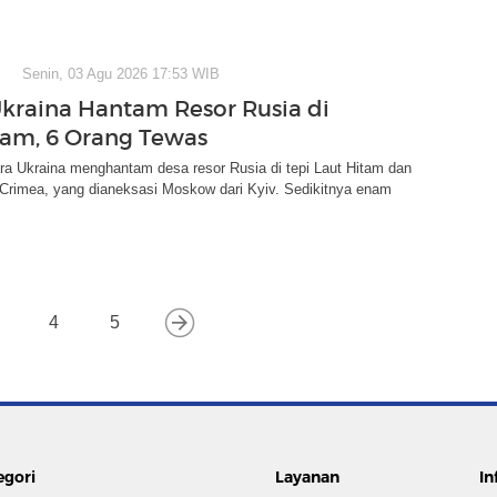
Senin, 03 Agu 2026 17:53 WIB
kraina Hantam Resor Rusia di
tam, 6 Orang Tewas
ra Ukraina menghantam desa resor Rusia di tepi Laut Hitam dan
rimea, yang dianeksasi Moskow dari Kyiv. Sedikitnya enam
4
5
egori
Layanan
In