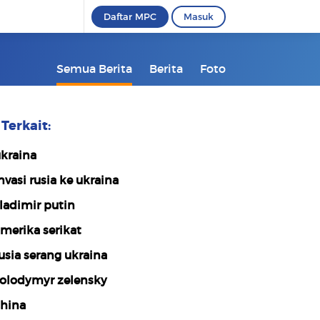
Daftar MPC
Masuk
Semua Berita
Berita
Foto
Terkait:
kraina
nvasi rusia ke ukraina
ladimir putin
merika serikat
usia serang ukraina
olodymyr zelensky
hina