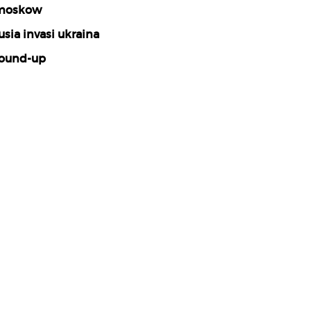
moskow
usia invasi ukraina
ound-up