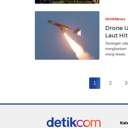
detikNews
Drone U
Laut Hi
Serangan uda
menghantam C
orang tewas.
1
2
3
Kat