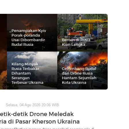
Penampakan Kyiv
Porak-poranda
Usai Dibombardir
Bensin di Rusia
Rudal Rusia
Kian Langka
Kilang Minyak
Rusia Terbakar
Gelombang Rudal
Dihantam
dan Drone Rusia
Serangan
Hantam Sejumlah
Terbesar Ukraina
Kota Ukraina
Selasa, 04 Agu 2026 20:06 WIB
etik-detik Drone Meledak
ria di Pasar Kherson Ukraina