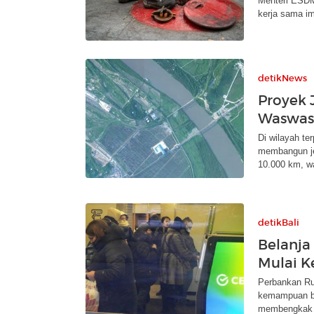
Menteri ESDM
kerja sama im
detikNews
Proyek 
Waswas
Di wilayah te
membangun je
10.000 km, w
detikBali
Belanja
Mulai K
Perbankan Ru
kemampuan ba
membengkak ak