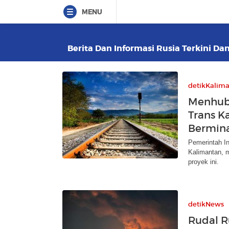
MENU
Berita Dan Informasi Rusia Terkini Dan
detikKalim
Menhub 
Trans K
Bermin
Pemerintah I
Kalimantan, m
proyek ini.
detikNews
Rudal R