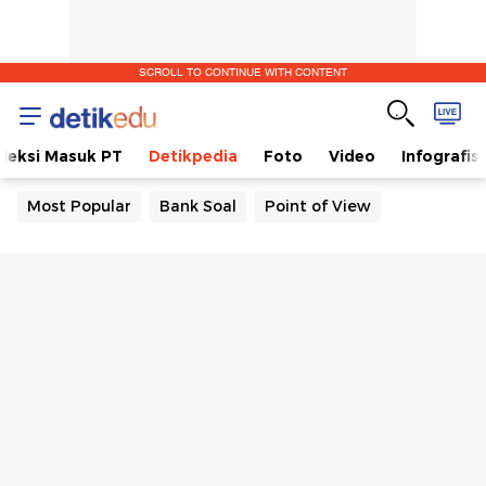
SCROLL TO CONTINUE WITH CONTENT
eleksi Masuk PT
Detikpedia
Foto
Video
Infografis
Most Popular
Bank Soal
Point of View