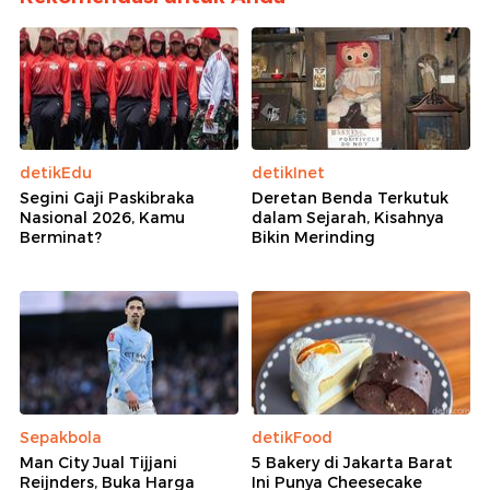
detikEdu
detikInet
Segini Gaji Paskibraka
Deretan Benda Terkutuk
Nasional 2026, Kamu
dalam Sejarah, Kisahnya
Berminat?
Bikin Merinding
Sepakbola
detikFood
Man City Jual Tijjani
5 Bakery di Jakarta Barat
Reijnders, Buka Harga
Ini Punya Cheesecake