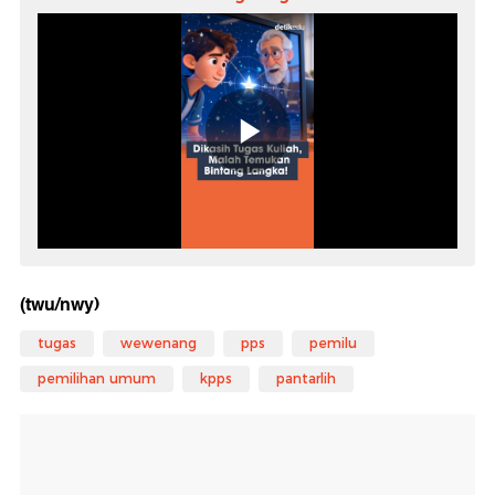
(twu/nwy)
tugas
wewenang
pps
pemilu
pemilihan umum
kpps
pantarlih