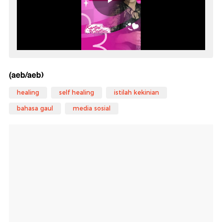
(aeb/aeb)
healing
self healing
istilah kekinian
bahasa gaul
media sosial