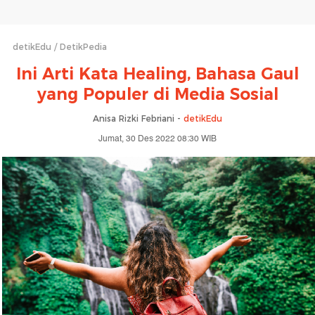
detikEdu
DetikPedia
Ini Arti Kata Healing, Bahasa Gaul
yang Populer di Media Sosial
Anisa Rizki Febriani -
detikEdu
Jumat, 30 Des 2022 08:30 WIB