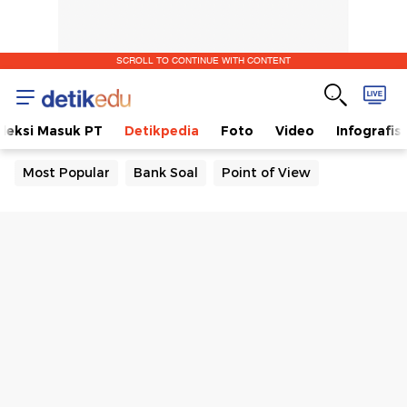
SCROLL TO CONTINUE WITH CONTENT
eleksi Masuk PT
Detikpedia
Foto
Video
Infografis
Most Popular
Bank Soal
Point of View