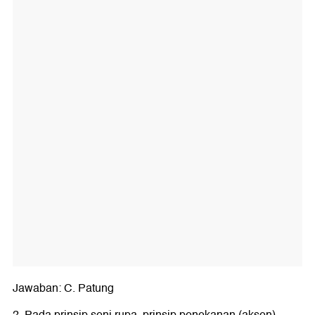
Jawaban: C. Patung
2. Pada prinsip seni rupa, prinsip penekanan (aksen)