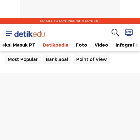
SCROLL TO CONTINUE WITH CONTENT
eleksi Masuk PT
Detikpedia
Foto
Video
Infografis
Most Popular
Bank Soal
Point of View