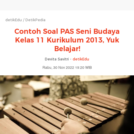
detikEdu
DetikPedia
Contoh Soal PAS Seni Budaya
Kelas 11 Kurikulum 2013, Yuk
Belajar!
Devita Savitri -
detikEdu
Rabu, 30 Nov 2022 19:20 WIB