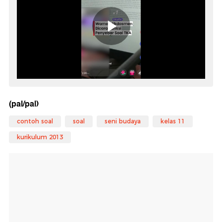
(pal/pal)
contoh soal
soal
seni budaya
kelas 11
kurikulum 2013