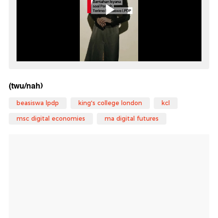
(twu/nah)
beasiswa lpdp
king's college london
kcl
msc digital economies
ma digital futures