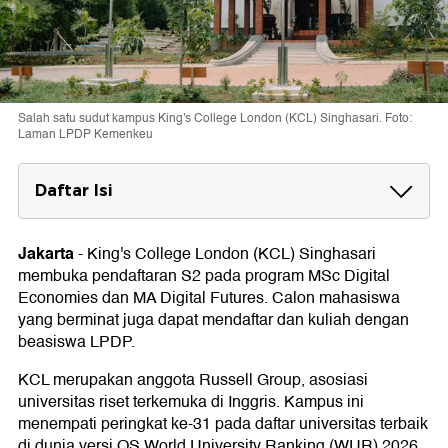
Salah satu sudut kampus King's College London (KCL) Singhasari. Foto:
Laman LPDP Kemenkeu
Daftar Isi
Beasiswa LPDP King's College London
Singhasari
Jakarta
-
King's College London (KCL) Singhasari
membuka pendaftaran S2 pada program MSc Digital
Syarat Beasiswa LPDP King's College
Economies dan MA Digital Futures. Calon mahasiswa
London Singhasari
yang berminat juga dapat mendaftar dan kuliah dengan
Cara Daftar King's College London
beasiswa LPDP.
Singhasari dengan Beasiswa LPDP
KCL merupakan anggota Russell Group, asosiasi
Link Pendaftaran KCL Singhasari
universitas riset terkemuka di Inggris. Kampus ini
menempati peringkat ke-31 pada daftar universitas terbaik
Ketentuan Lolos Beasiswa LPDP di KCL
di dunia versi QS World University Ranking (WUR) 2026