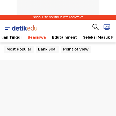
SCROLL TO CONTINUE WITH CONTENT
ruan Tinggi
Beasiswa
Edutainment
Seleksi Masuk P
Most Popular
Bank Soal
Point of View