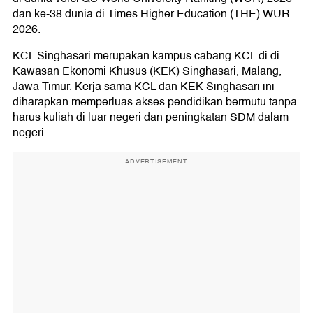
Singhasari
dan ke-38 dunia di Times Higher Education (THE) WUR
2026.
Jadwal Beasiswa LPDP KCL Singhasari
KCL Singhasari merupakan kampus cabang KCL di di
Kawasan Ekonomi Khusus (KEK) Singhasari, Malang,
Jawa Timur. Kerja sama KCL dan KEK Singhasari ini
diharapkan memperluas akses pendidikan bermutu tanpa
harus kuliah di luar negeri dan peningkatan SDM dalam
negeri.
ADVERTISEMENT