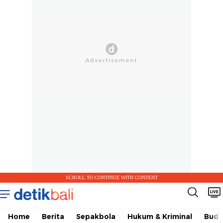
SCROLL TO CONTINUE WITH CONTENT
Home
Berita
Sepakbola
Hukum & Kriminal
Buda