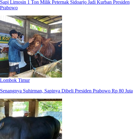
Sapi Limosin 1 Ton Milik Peternak Sidoarjo Jadi Kurban Presiden
Prabowo
Lombok Timur
Senangnya Suhirman, Sapinya Dibeli Presiden Prabowo Rp 80 Juta