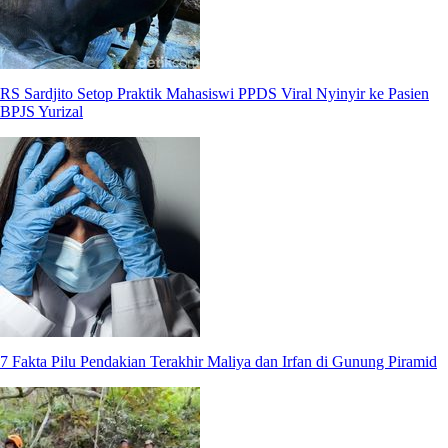
RS Sardjito Setop Praktik Mahasiswi PPDS Viral Nyinyir ke Pasien
BPJS Yurizal
7 Fakta Pilu Pendakian Terakhir Maliya dan Irfan di Gunung Piramid