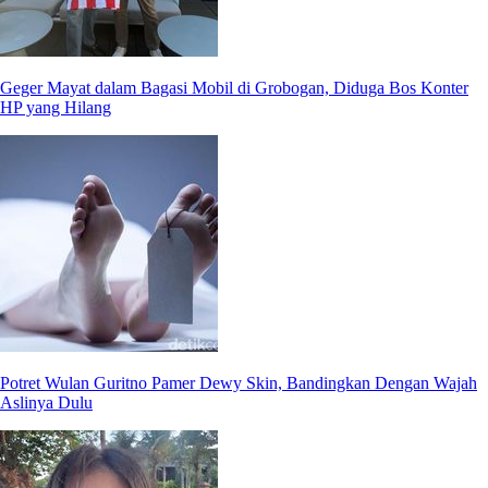
Geger Mayat dalam Bagasi Mobil di Grobogan, Diduga Bos Konter
HP yang Hilang
Potret Wulan Guritno Pamer Dewy Skin, Bandingkan Dengan Wajah
Aslinya Dulu