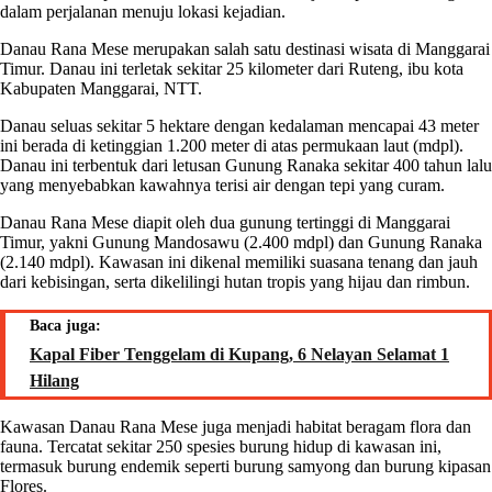
dalam perjalanan menuju lokasi kejadian.
Danau Rana Mese merupakan salah satu destinasi wisata di Manggarai
Timur. Danau ini terletak sekitar 25 kilometer dari Ruteng, ibu kota
Kabupaten Manggarai, NTT.
Danau seluas sekitar 5 hektare dengan kedalaman mencapai 43 meter
ini berada di ketinggian 1.200 meter di atas permukaan laut (mdpl).
Danau ini terbentuk dari letusan Gunung Ranaka sekitar 400 tahun lalu
yang menyebabkan kawahnya terisi air dengan tepi yang curam.
Danau Rana Mese diapit oleh dua gunung tertinggi di Manggarai
Timur, yakni Gunung Mandosawu (2.400 mdpl) dan Gunung Ranaka
(2.140 mdpl). Kawasan ini dikenal memiliki suasana tenang dan jauh
dari kebisingan, serta dikelilingi hutan tropis yang hijau dan rimbun.
Baca juga:
Kapal Fiber Tenggelam di Kupang, 6 Nelayan Selamat 1
Hilang
Kawasan Danau Rana Mese juga menjadi habitat beragam flora dan
fauna. Tercatat sekitar 250 spesies burung hidup di kawasan ini,
termasuk burung endemik seperti burung samyong dan burung kipasan
Flores.