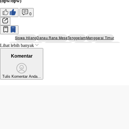
(dpw/dpw)
0
Siswa Hilang
Danau Rana Mese
Tenggelam
Manggarai Timur
Lihat lebih banyak
Nusa Tenggara Timur
Pencarian Korban
Wisata Alam
Flora Dan Fauna
Komentar
Tulis Komentar Anda...