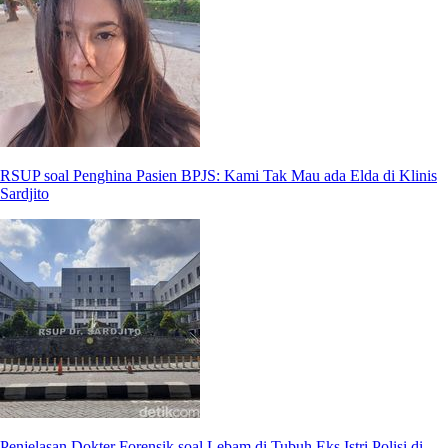
RSUP soal Penghina Pasien BPJS: Kami Tak Mau ada Elda di Klinis
Sardjito
Penjelasan Dokter Forensik soal Lebam di Tubuh Eks Istri Polisi di