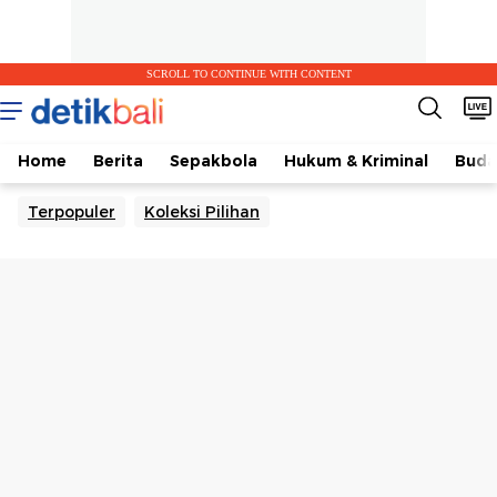
SCROLL TO CONTINUE WITH CONTENT
Home
Berita
Sepakbola
Hukum & Kriminal
Buda
Terpopuler
Koleksi Pilihan