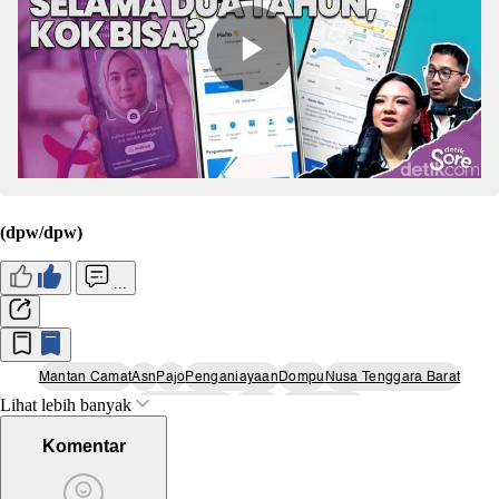
(dpw/dpw)
...
Mantan Camat
Asn
Pajo
Penganiayaan
Dompu
Nusa Tenggara Barat
Lihat lebih banyak
Pemecatan Asn
Hukum
Regulasi Asn
Komentar