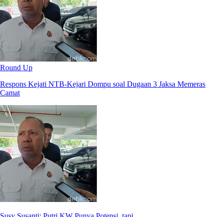
Round Up
Respons Kejati NTB-Kejari Dompu soal Dugaan 3 Jaksa Memeras
Camat
Susy Susanti: Putri KW Punya Potensi, tapi...