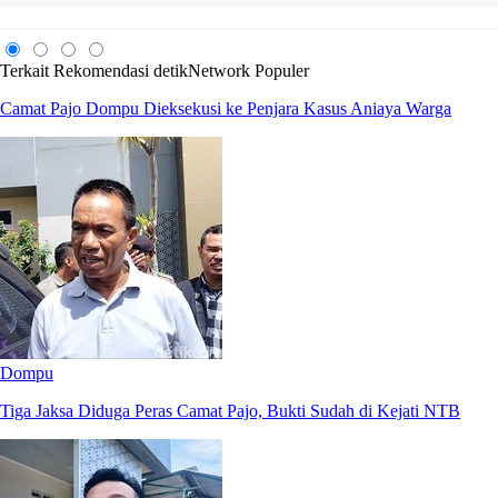
Terkait
Rekomendasi
detikNetwork
Populer
Camat Pajo Dompu Dieksekusi ke Penjara Kasus Aniaya Warga
Dompu
Tiga Jaksa Diduga Peras Camat Pajo, Bukti Sudah di Kejati NTB