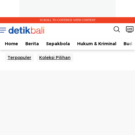
SCROLL TO CONTINUE WITH CONTENT
Home
Berita
Sepakbola
Hukum & Kriminal
Buda
Terpopuler
Koleksi Pilihan