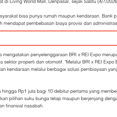
at di Living World Mall, Denpasar, sejak Sabtu (4/7/202
yarakat bisa punya rumah maupun kendaraan. Bank pe
bah mendapat pembebasan biaya provisi dan administras
a mengatakan penyelenggaraan BRI x REI Expo merupa
ektor properti dan otomotif. "Melalui BRI x REI Expo
 kendaraan melalui berbagai solusi pembiayaan yang ko
a hingga Rp1 juta bagi 10 debitur pertama yang membe
akan pilihan suku bunga tetap maupun berjenjang deng
n finansial nasabah.