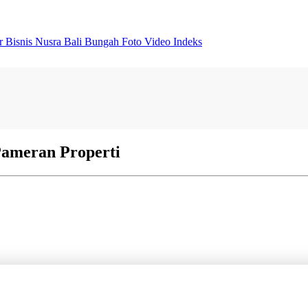
er
Bisnis
Nusra
Bali Bungah
Foto
Video
Indeks
ameran Properti