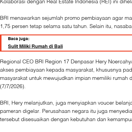
Kolaborasi dengan Real Estate Indonesia (REI) ini dihel
BRI menawarkan sejumlah promo pembiayaan agar mas
1,75 persen tetap selama satu tahun. Selain itu, nasa
Baca juga:
Sulit Miliki Rumah di Bali
Regional CEO BRI Region 17 Denpasar Hery Noercahy
akses pembiayaan kepada masyarakat, khususnya pada s
masyarakat untuk mewujudkan impian memiliki rumah dan
(7/7/2026).
BRI, Hery melanjutkan, juga menyiapkan voucer belanj
pameran digelar. Perusahaan negara itu juga menyedi
tersebut disesuaikan dengan kebutuhan dan kemampua