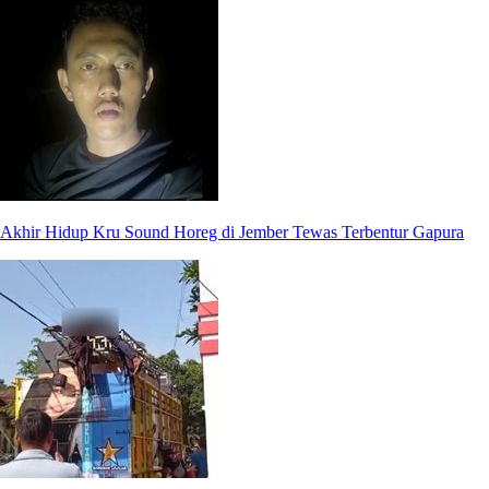
Akhir Hidup Kru Sound Horeg di Jember Tewas Terbentur Gapura