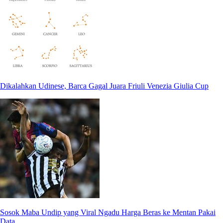
Dikalahkan Udinese, Barca Gagal Juara Friuli Venezia Giulia Cup
Sosok Maba Undip yang Viral Ngadu Harga Beras ke Mentan Pakai
Data