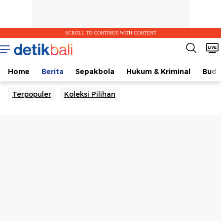
SCROLL TO CONTINUE WITH CONTENT
Home
Berita
Sepakbola
Hukum & Kriminal
Buda
Terpopuler
Koleksi Pilihan