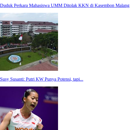
Duduk Perkara Mahasiswa UMM Ditolak KKN di Kasembon Malang
Susy Susanti: Putri KW Punya Potensi, tapi...