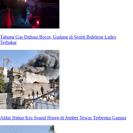
Tabung Gas Diduga Bocor, Gudang di Seririt Buleleng Ludes
Terbakar
Akhir Hidup Kru Sound Horeg di Jember Tewas Terbentur Gapura