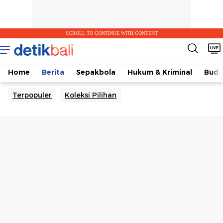
SCROLL TO CONTINUE WITH CONTENT
Home
Berita
Sepakbola
Hukum & Kriminal
Buda
Terpopuler
Koleksi Pilihan