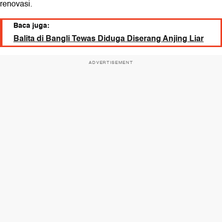
renovasi.
Baca juga:
Balita di Bangli Tewas Diduga Diserang Anjing Liar
ADVERTISEMENT