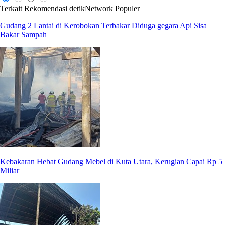
Terkait
Rekomendasi
detikNetwork
Populer
Gudang 2 Lantai di Kerobokan Terbakar Diduga gegara Api Sisa
Bakar Sampah
Kebakaran Hebat Gudang Mebel di Kuta Utara, Kerugian Capai Rp 5
Miliar