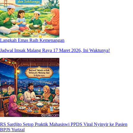
Langkah Emas Raih Kemenangan
Jadwal Imsak Malang Raya 17 Maret 2026, Ini Waktunya!
RS Sardjito Setop Praktik Mahasiswi PPDS Viral Nyinyir ke Pasien
BPJS Yurizal