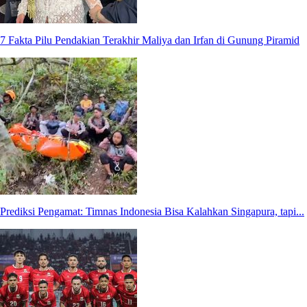
7 Fakta Pilu Pendakian Terakhir Maliya dan Irfan di Gunung Piramid
Prediksi Pengamat: Timnas Indonesia Bisa Kalahkan Singapura, tapi...