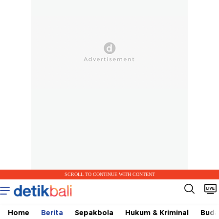
SCROLL TO CONTINUE WITH CONTENT
Home
Berita
Sepakbola
Hukum & Kriminal
Buda