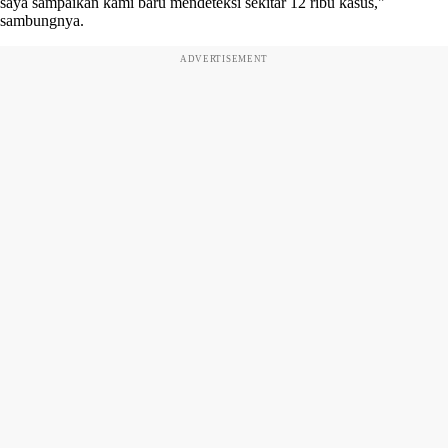
saya sampaikan kami baru mendeteksi sekitar 12 ribu kasus,"
sambungnya.
ADVERTISEMENT