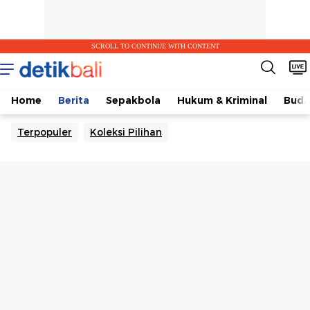
SCROLL TO CONTINUE WITH CONTENT
Home
Berita
Sepakbola
Hukum & Kriminal
Buda
Terpopuler
Koleksi Pilihan