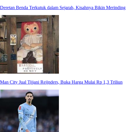
Deretan Benda Terkutuk dalam Sejarah, Kisahnya Bikin Merinding
Man City Jual Tijjani Reijnders, Buka Harga Mulai Rp 1,3 Triliun