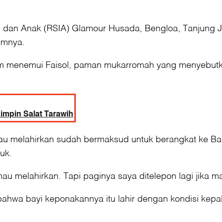
 dan Anak (RSIA) Glamour Husada, Bengloa, Tanjung Ja
imnya.
atim menemui Faisol, paman mukarromah yang menyebutk
impin Salat Tarawih
u melahirkan sudah bermaksud untuk berangkat ke Ba
uk.
au melahirkan. Tapi paginya saya ditelepon lagi jika ma
bahwa bayi keponakannya itu lahir dengan kondisi kep