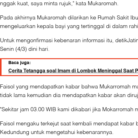
nggak kuat, saya minta rujuk," kata Mukaromah.
Pada akhirnya Mukaromah dilarikan ke Rumah Sakit Ibu
mengeluarkan kepala bayi yang tertinggal di dalam rah
Untuk mengonfirmasi kebenaran informasi itu, detikJ
Senin (4/3) dini hari.
Baca juga:
Cerita Tetangga soal Imam di Lombok Meninggal Saat P
Faisol yang mendapatkan kabar bahwa Mukarromah ma
tidak lama kemudian dia mendapatkan kabar akan diruj
"Sekitar jam 03.00 WIB kami dikabari jika Mokarromah m
Faisol mengaku terkejut saat kembali mendapat kabar 
Kedundung untuk mengetahui kebenarannya.