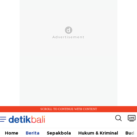
SCROLL TO CONTINUE WITH CONTENT
Home
Berita
Sepakbola
Hukum & Kriminal
Buda