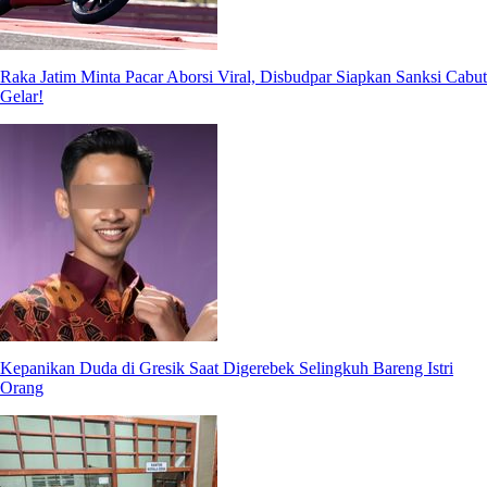
Raka Jatim Minta Pacar Aborsi Viral, Disbudpar Siapkan Sanksi Cabut
Gelar!
Kepanikan Duda di Gresik Saat Digerebek Selingkuh Bareng Istri
Orang