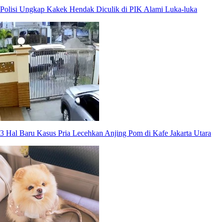
Polisi Ungkap Kakek Hendak Diculik di PIK Alami Luka-luka
3 Hal Baru Kasus Pria Lecehkan Anjing Pom di Kafe Jakarta Utara