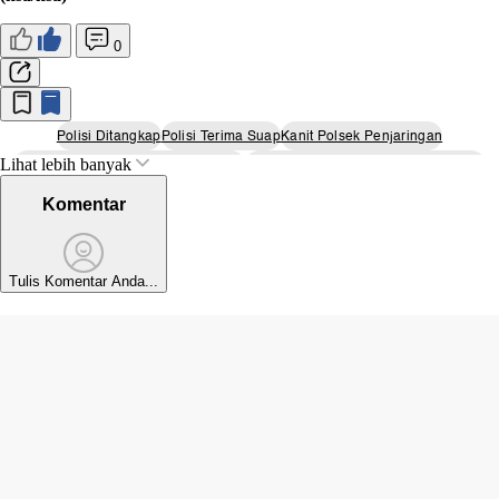
0
Polisi Ditangkap
Polisi Terima Suap
Kanit Polsek Penjaringan
Lihat lebih banyak
Kanit Polsek Penjaringan Ditangkap
Kanit Polsek Penjaringan Akp M Fajar
Polda Metro Jaya
Detikbali
Komentar
Tulis Komentar Anda...