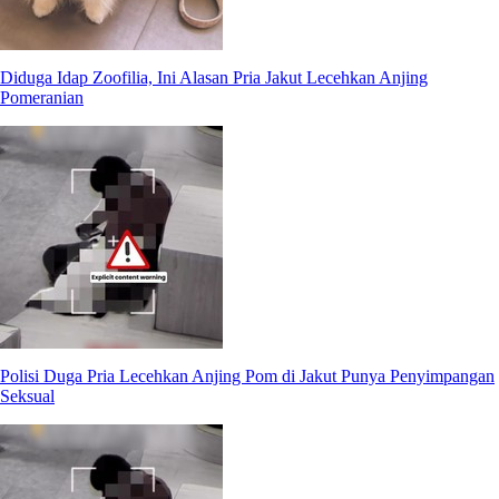
Diduga Idap Zoofilia, Ini Alasan Pria Jakut Lecehkan Anjing
Pomeranian
Polisi Duga Pria Lecehkan Anjing Pom di Jakut Punya Penyimpangan
Seksual