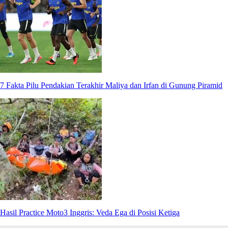
7 Fakta Pilu Pendakian Terakhir Maliya dan Irfan di Gunung Piramid
Hasil Practice Moto3 Inggris: Veda Ega di Posisi Ketiga