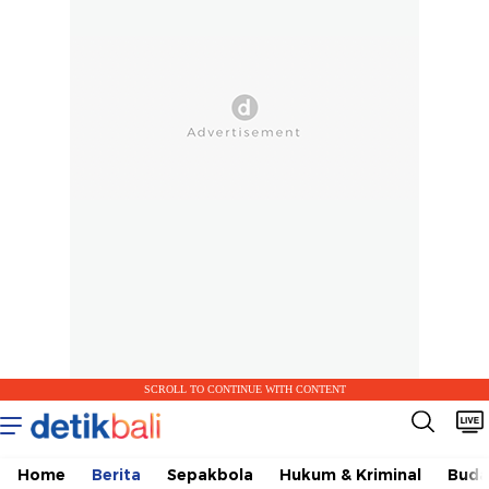
SCROLL TO CONTINUE WITH CONTENT
Home
Berita
Sepakbola
Hukum & Kriminal
Buda