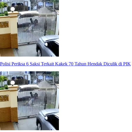
Polisi Periksa 6 Saksi Terkait Kakek 70 Tahun Hendak Diculik di PIK