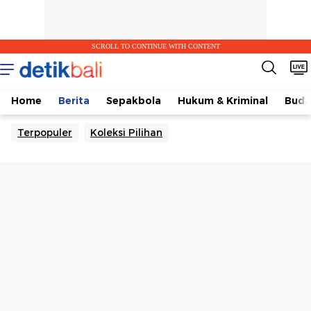
SCROLL TO CONTINUE WITH CONTENT
Home
Berita
Sepakbola
Hukum & Kriminal
Buda
Terpopuler
Koleksi Pilihan