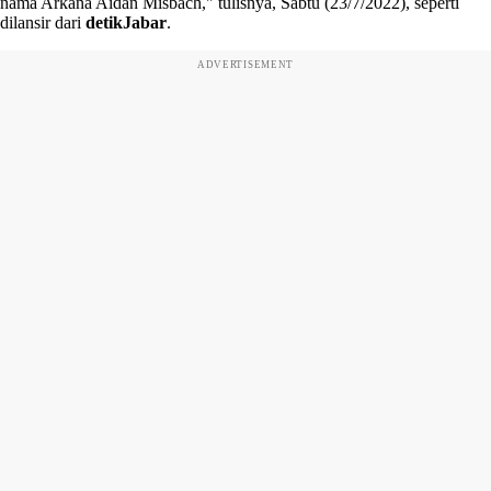
nama Arkana Aidan Misbach," tulisnya, Sabtu (23/7/2022), seperti
dilansir dari
detikJabar
.
ADVERTISEMENT