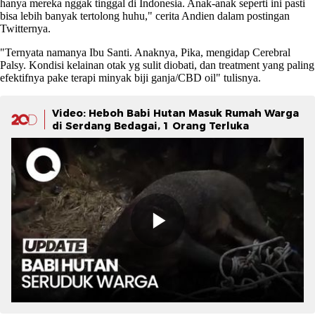
hanya mereka nggak tinggal di Indonesia. Anak-anak seperti ini pasti
bisa lebih banyak tertolong huhu," cerita Andien dalam postingan
Twitternya.
"Ternyata namanya Ibu Santi. Anaknya, Pika, mengidap Cerebral
Palsy. Kondisi kelainan otak yg sulit diobati, dan treatment yang paling
efektifnya pake terapi minyak biji ganja/CBD oil" tulisnya.
Video: Heboh Babi Hutan Masuk Rumah Warga
di Serdang Bedagai, 1 Orang Terluka