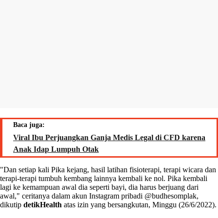
Baca juga:
Viral Ibu Perjuangkan Ganja Medis Legal di CFD karena
Anak Idap Lumpuh Otak
"Dan setiap kali Pika kejang, hasil latihan fisioterapi, terapi wicara dan
terapi-terapi tumbuh kembang lainnya kembali ke nol. Pika kembali
lagi ke kemampuan awal dia seperti bayi, dia harus berjuang dari
awal," ceritanya dalam akun Instagram pribadi @budhesomplak,
dikutip
detikHealth
atas izin yang bersangkutan, Minggu (26/6/2022).