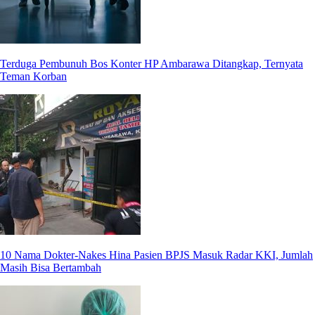
Terduga Pembunuh Bos Konter HP Ambarawa Ditangkap, Ternyata
Teman Korban
10 Nama Dokter-Nakes Hina Pasien BPJS Masuk Radar KKI, Jumlah
Masih Bisa Bertambah