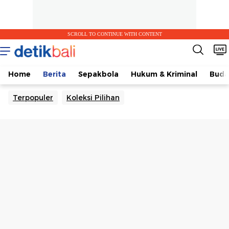
SCROLL TO CONTINUE WITH CONTENT
Home
Berita
Sepakbola
Hukum & Kriminal
Buda
Terpopuler
Koleksi Pilihan