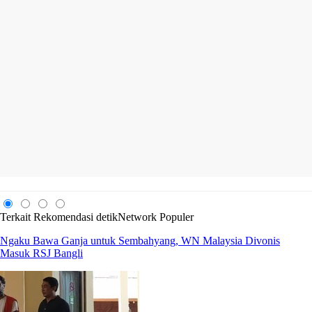
Terkait
Rekomendasi
detikNetwork
Populer
Ngaku Bawa Ganja untuk Sembahyang, WN Malaysia Divonis
Masuk RSJ Bangli