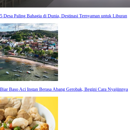
5 Desa Paling Bahagia di Dunia, Destinasi Ternyaman untuk Liburan
Biar Baso Aci Instan Berasa Abang Gerobak, Begini Cara Nyajiinnya