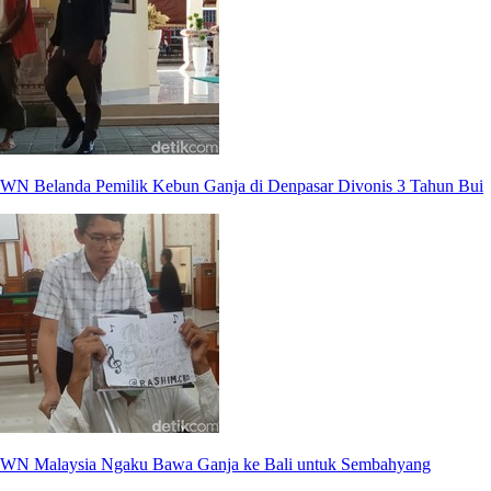
WN Belanda Pemilik Kebun Ganja di Denpasar Divonis 3 Tahun Bui
WN Malaysia Ngaku Bawa Ganja ke Bali untuk Sembahyang