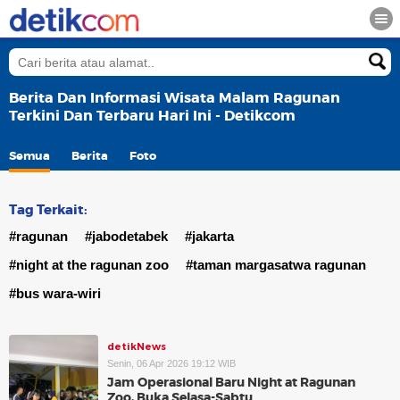
Berita Dan Informasi Wisata Malam Ragunan
Terkini Dan Terbaru Hari Ini - Detikcom
Semua
Berita
Foto
Tag Terkait:
#ragunan
#jabodetabek
#jakarta
#night at the ragunan zoo
#taman margasatwa ragunan
#bus wara-wiri
detikNews
Senin, 06 Apr 2026 19:12 WIB
Jam Operasional Baru Night at Ragunan
Zoo, Buka Selasa-Sabtu