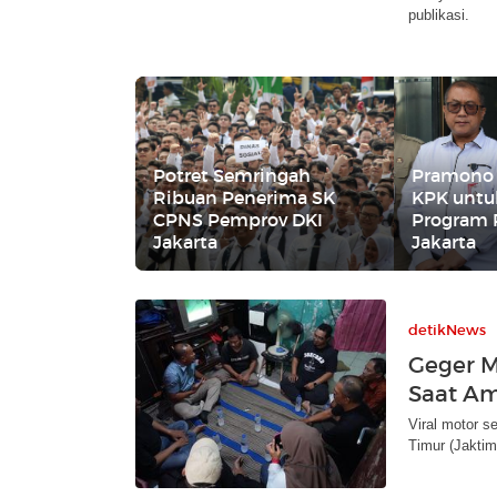
publikasi.
Potret Semringah
Pramono
Ribuan Penerima SK
KPK untu
CPNS Pemprov DKI
Program
Jakarta
Jakarta
detikNews
Geger M
Saat Am
Viral motor s
Timur (Jaktim