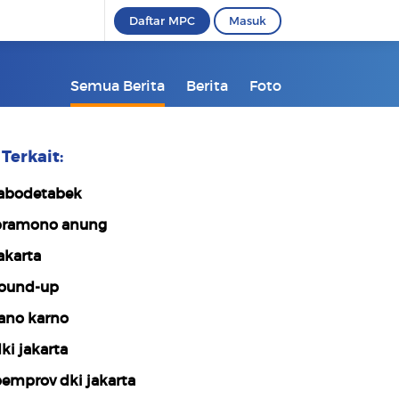
Daftar MPC
Masuk
Semua Berita
Berita
Foto
Terkait:
abodetabek
ramono anung
akarta
ound-up
ano karno
ki jakarta
emprov dki jakarta