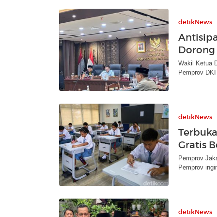
detikNews
Antisip
Dorong 
Wakil Ketua 
Pemprov DKI 
detikNews
Terbuka
Gratis 
Pemprov Jaka
Pemprov ingin
detikNews