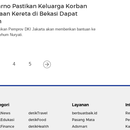
rno Pastikan Keluarga Korban
aan Kereta di Bekasi Dapat
n
kan Pemprov DKI Jakarta akan memberikan bantuan ke
rhum Nuryati.
4
5
egori
Layanan
In
kNews
detikTravel
berbuatbaik.id
Re
kEdukasi
detikFood
Pasang Mata
Pe
kFinance
detikHealth
Adsmart
Ka