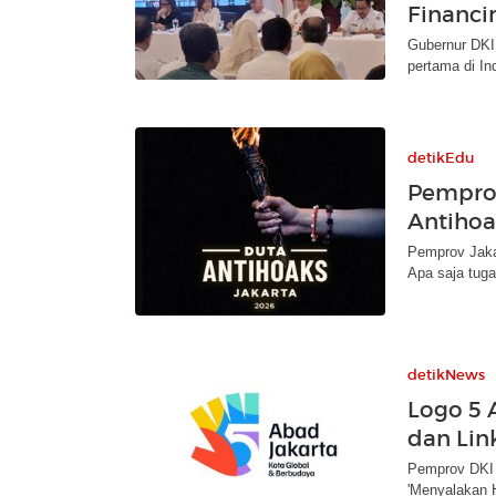
Financi
Gubernur DKI
pertama di In
detikEdu
Pemprov
Antihoa
Pemprov Jaka
Apa saja tuga
detikNews
Logo 5 
dan Li
Pemprov DKI 
'Menyalakan H