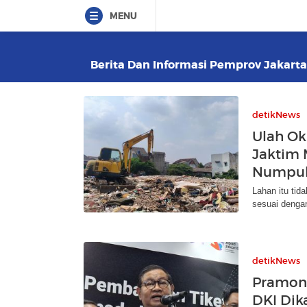
MENU
Berita Dan Informasi Pemprov Jakarta 
detikNews
Ulah O
Jaktim 
Numpu
Lahan itu tid
sesuai denga
detikNews
Pramono
DKI Dik