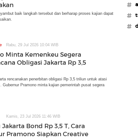
akan
#a
ambut baik langkah tersebut dan berharap proses kajian dapat
#t
saikan.
#d
e
Rabu, 29 Jul 2026 10:04 WIB
o Minta Kemenkeu Segera
cana Obligasi Jakarta Rp 3,5
ta rencanakan penerbitan obligasi Rp 3,5 triliun untuk atasi
l. Gubernur Pramono minta kajian pemerintah pusat segera
Kamis, 23 Jul 2026 11:46 WIB
 Jakarta Bond Rp 3,5 T, Cara
r Pramono Siapkan Creative