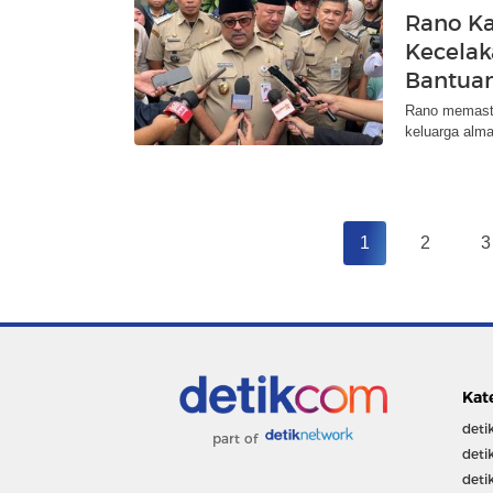
Rano Ka
Kecelak
Bantua
Rano memasti
keluarga alma
1
2
3
Kat
deti
part of
deti
deti