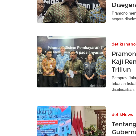
Diseger
Pramono meny
segera disele
detikFinanc
Pramon
Kaji Ren
Triliun
Pemprov Jakar
tekanan fiska
diselesaikan.
detikNews
Tentang
Gubernu