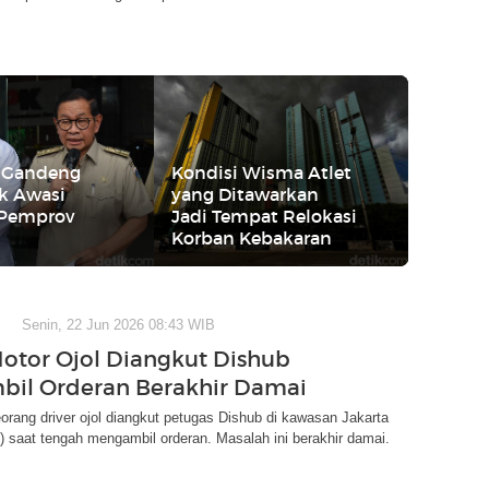
 Gandeng
Kondisi Wisma Atlet
k Awasi
yang Ditawarkan
 Pemprov
Jadi Tempat Relokasi
Korban Kebakaran
Senin, 22 Jun 2026 08:43 WIB
otor Ojol Diangkut Dishub
bil Orderan Berakhir Damai
eorang driver ojol diangkut petugas Dishub di kawasan Jakarta
) saat tengah mengambil orderan. Masalah ini berakhir damai.