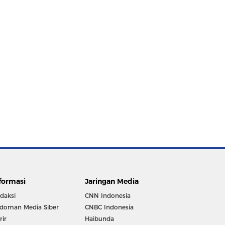
formasi
Jaringan Media
daksi
CNN Indonesia
doman Media Siber
CNBC Indonesia
rir
Haibunda