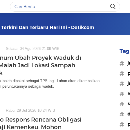
Terkini Dan Terbaru Hari Ini - Detikcom
Selasa, 04 Agu 2026 21:09 WIB
Tag 
knum Ubah Proyek Waduk di
#j
Malah Jadi Lokasi Sampah
k
#p
ak boleh dipakai sebagai TPS lagi. Lahan akan dikembalikan
#j
n peruntukannya sebagai waduk.
#r
#r
Rabu, 29 Jul 2026 10:24 WIB
#d
 Respons Rencana Obligasi
#p
aji Kemenkeu: Mohon