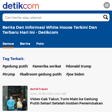
Berita Dan Informasi White House Terkini Dan
Terbaru Hari Ini - Detikcom
Semua
Berita
Foto
Tag Terkait:
#gedung putih
#amerika serikat
#donald trump
#trump
#ballroom gedung putih
#joe biden
detikTravel
Senin, 25 Mei 2026 13:01 WIB
Video Gak Takut, Turis Main ke Gedung
Putih Sehari Setelah Insiden Penembakan