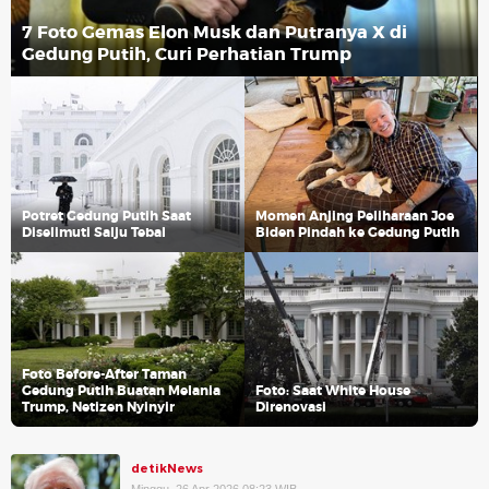
7 Foto Gemas Elon Musk dan Putranya X di
Gedung Putih, Curi Perhatian Trump
Potret Gedung Putih Saat
Momen Anjing Peliharaan Joe
Diselimuti Salju Tebal
Biden Pindah ke Gedung Putih
Foto Before-After Taman
Gedung Putih Buatan Melania
Foto: Saat White House
Trump, Netizen Nyinyir
Direnovasi
detikNews