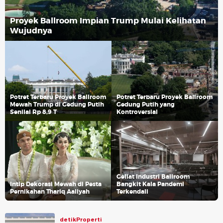
Proyek Ballroom Impian Trump Mulai Kelihatan
Wujudnya
Potret Terbaru Proyek Ballroom
Potret Terbaru Proyek Ballroom
Mewah Trump di Gedung Putih
Gedung Putih yang
Senilai Rp 8,9 T
Kontroversial
Geliat Industri Ballroom
Intip Dekorasi Mewah di Pesta
Bangkit Kala Pandemi
Pernikahan Thariq Aaliyah
Terkendali
detikProperti