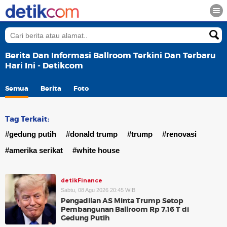
Berita Dan Informasi Ballroom Terkini Dan Terbaru
Hari Ini - Detikcom
Semua
Berita
Foto
Tag Terkait:
#gedung putih
#donald trump
#trump
#renovasi
#amerika serikat
#white house
detikFinance
Sabtu, 08 Agu 2026 20:45 WIB
Pengadilan AS Minta Trump Setop
Pembangunan Ballroom Rp 7,16 T di
Gedung Putih