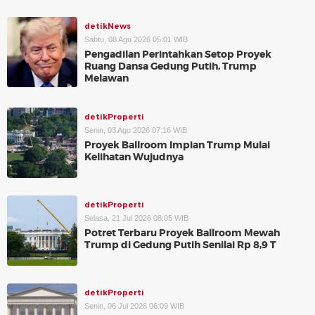
detikNews
Sabtu, 08 Agu 2026 05:01 WIB
Pengadilan Perintahkan Setop Proyek
Ruang Dansa Gedung Putih, Trump
Melawan
detikProperti
Senin, 03 Agu 2026 07:16 WIB
Proyek Ballroom Impian Trump Mulai
Kelihatan Wujudnya
detikProperti
Selasa, 21 Jul 2026 08:05 WIB
Potret Terbaru Proyek Ballroom Mewah
Trump di Gedung Putih Senilai Rp 8,9 T
detikProperti
Senin, 06 Jul 2026 06:09 WIB