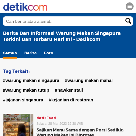
Berita Dan Informasi Warung Makan Singapura
Terkini Dan Terbaru Hari Ini - Detikcom
Semua
Berita
Foto
Tag Terkait:
#warung makan singapura
#warung makan mahal
#warung makan tutup
#hawker stall
#jajanan singapura
#kejadian di restoran
detikFood
Selasa, 28 Mar 2023 19:30 WIB
Sajikan Menu Sama dengan Porsi Sedikit,
Warung Makan Ini Diprotes