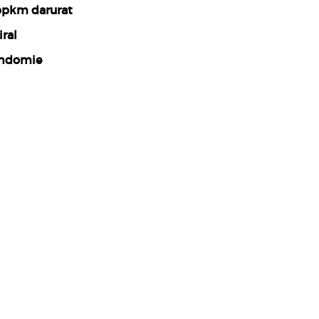
pkm darurat
iral
ndomie