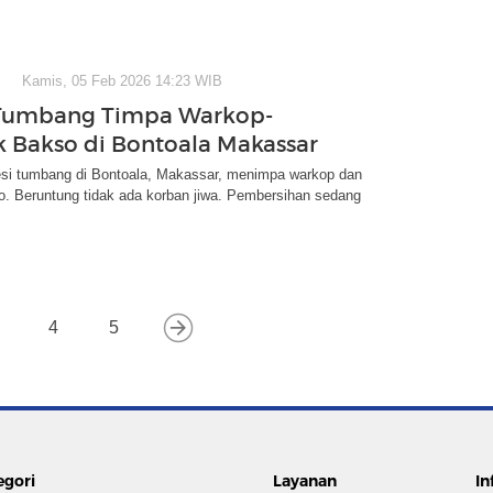
Kamis, 05 Feb 2026 14:23 WIB
Tumbang Timpa Warkop-
 Bakso di Bontoala Makassar
si tumbang di Bontoala, Makassar, menimpa warkop dan
o. Beruntung tidak ada korban jiwa. Pembersihan sedang
4
5
egori
Layanan
In