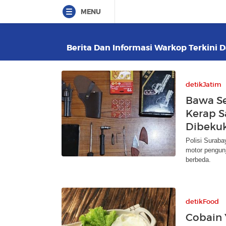
MENU
Berita Dan Informasi Warkop Terkini D
detikJatim
Bawa Se
Kerap S
Dibeku
Polisi Surab
motor pengunj
berbeda.
detikFood
Cobain 