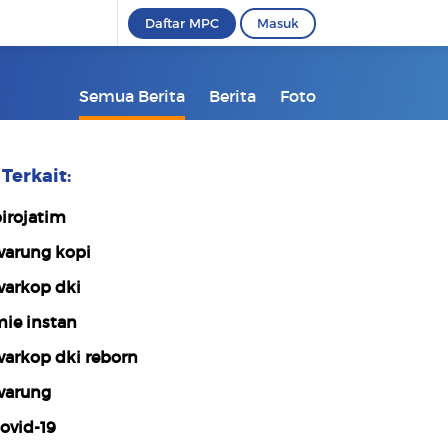
Daftar MPC
Masuk
Semua Berita
Berita
Foto
Terkait:
irojatim
arung kopi
arkop dki
ie instan
arkop dki reborn
arung
ovid-19