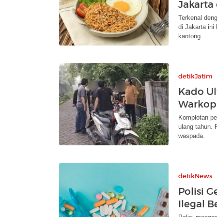
Jakarta
Terkenal deng
di Jakarta in
kantong.
detikJatim
Kado Ul
Warkop 
Komplotan pe
ulang tahun.
waspada.
detikNews
Polisi 
Ilegal 