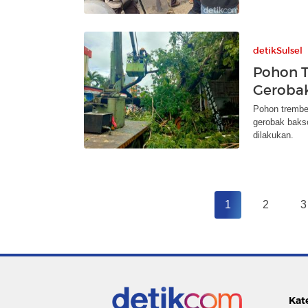
detikSulsel
Pohon 
Gerobak
Pohon trembe
gerobak baks
dilakukan.
1
2
3
Kat