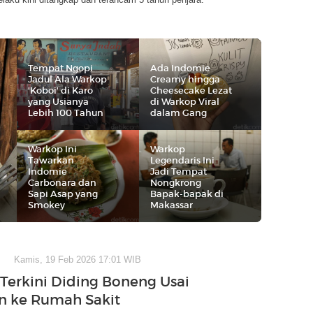
Tempat Ngopi
Ada Indomie
Jadul Ala Warkop
Creamy hingga
'Koboi' di Karo
Cheesecake Lezat
yang Usianya
di Warkop Viral
Lebih 100 Tahun
dalam Gang
Warkop Ini
Warkop
Tawarkan
Legendaris Ini
Indomie
Jadi Tempat
Carbonara dan
Nongkrong
Sapi Asap yang
Bapak-bapak di
Smokey
Makassar
Kamis, 19 Feb 2026 17:01 WIB
 Terkini Diding Boneng Usai
an ke Rumah Sakit