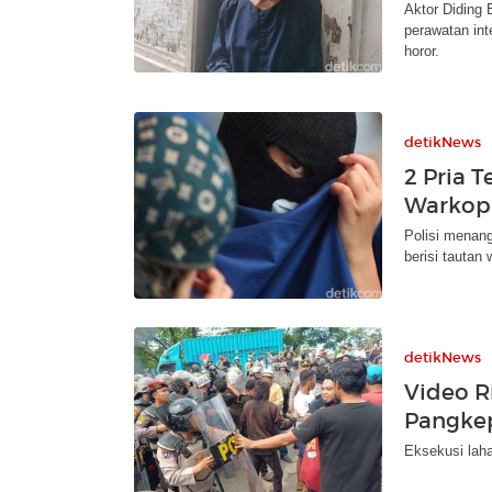
Aktor Diding 
perawatan int
horor.
detikNews
2 Pria 
Warkop 
Polisi menan
berisi tautan 
detikNews
Video R
Pangkep
Eksekusi laha