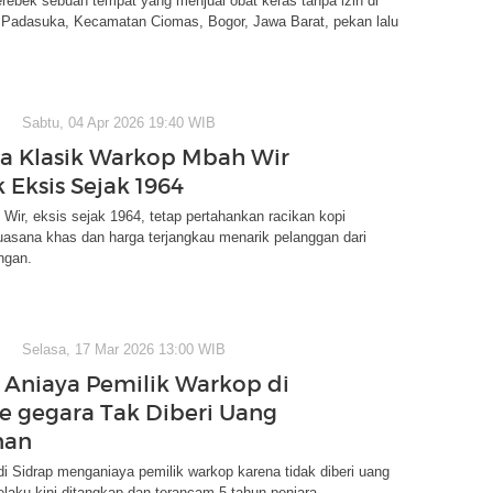
rebek sebuah tempat yang menjual obat keras tanpa izin di
 Padasuka, Kecamatan Ciomas, Bogor, Jawa Barat, pekan lalu
Sabtu, 04 Apr 2026 19:40 WIB
sa Klasik Warkop Mbah Wir
 Eksis Sejak 1964
ir, eksis sejak 1964, tetap pertahankan racikan kopi
Suasana khas dan harga terjangkau menarik pelanggan dari
ngan.
Selasa, 17 Mar 2026 13:00 WIB
Aniaya Pemilik Warkop di
e gegara Tak Diberi Uang
nan
di Sidrap menganiaya pemilik warkop karena tidak diberi uang
aku kini ditangkap dan terancam 5 tahun penjara.