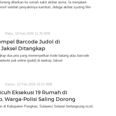
Boneng dilarikan ke rumah sakit akibat asma. Ia menjalani
ensif setelah penyakitnya kambuh, diduga akibat syuting film
Rabu, 18 Feb 2026 11:35 WIB
Tempel Barcode Judol di
Jaksel Ditangkap
gkap dua pria yang menempelkan kode batang atau barcode
website judi online (judol) di warkop Jaksel.
Kamis, 12 Feb 2026 16:51 WIB
icuh Eksekusi 19 Rumah di
, Warga-Polisi Saling Dorong
n di Kabupaten Pangkep, Sulawesi Selatan berlangsung ricuh.