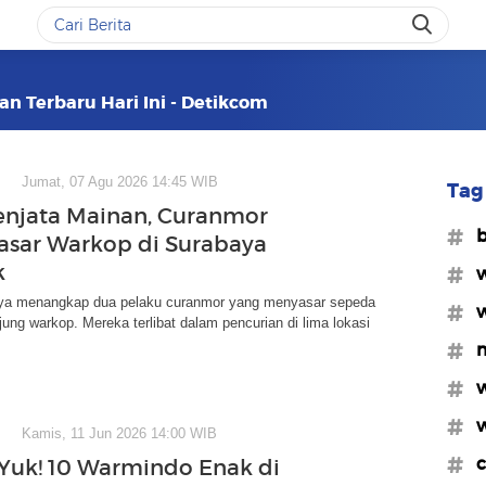
an Terbaru Hari Ini - Detikcom
Jumat, 07 Agu 2026 14:45 WIB
Tag 
njata Mainan, Curanmor
#b
asar Warkop di Surabaya
k
#w
aya menangkap dua pelaku curanmor yang menyasar sepeda
#w
ung warkop. Mereka terlibat dalam pencurian di lima lokasi
#m
#w
#w
Kamis, 11 Jun 2026 14:00 WIB
#c
Yuk! 10 Warmindo Enak di