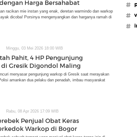
 dengan Harga Bersahabat
#p
an racikan mie instan yang enak, deretan warmindo dan warkop
#v
i layak dicoba! Porsinya mengenyangkan dan harganya ramah di
#i
Minggu, 03 Mei 2026 18:00 WIB
tah Pahit, 4 HP Pengunjung
di Gresik Digondol Maling
ncuri menyasar pengunjung warkop di Gresik saat merayakan
 Polisi amankan dua pelaku dan penadah, imbau masyarakat
Rabu, 08 Apr 2026 17:09 WIB
Gerebek Penjual Obat Keras
Berkedok Warkop di Bogor