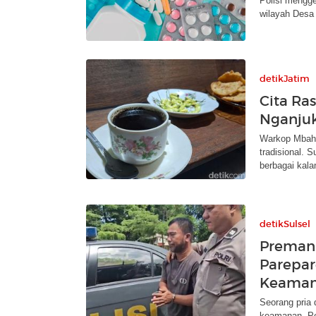
Polisi mengge
wilayah Desa
detikJatim
Cita Ra
Nganjuk
Warkop Mbah W
tradisional. 
berbagai kala
detikSulsel
Preman 
Parepar
Keama
Seorang pria 
keamanan. Pel