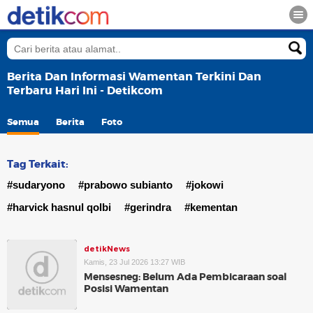
Berita Dan Informasi Wamentan Terkini Dan
Terbaru Hari Ini - Detikcom
Semua
Berita
Foto
Tag Terkait:
#sudaryono
#prabowo subianto
#jokowi
#harvick hasnul qolbi
#gerindra
#kementan
detikNews
Kamis, 23 Jul 2026 13:27 WIB
Mensesneg: Belum Ada Pembicaraan soal
Posisi Wamentan