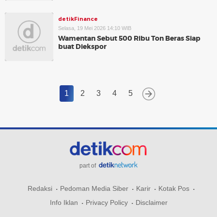
detikFinance
Selasa, 19 Mei 2026 14:10 WIB
Wamentan Sebut 500 Ribu Ton Beras Siap
buat Diekspor
1
2
3
4
5
part of
Redaksi
Pedoman Media Siber
Karir
Kotak Pos
Info Iklan
Privacy Policy
Disclaimer