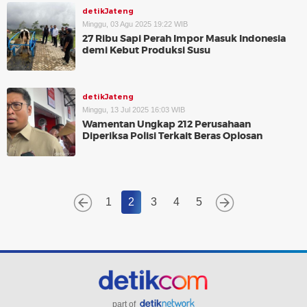
detikJateng
Minggu, 03 Agu 2025 19:22 WIB
27 Ribu Sapi Perah Impor Masuk Indonesia
demi Kebut Produksi Susu
detikJateng
Minggu, 13 Jul 2025 16:03 WIB
Wamentan Ungkap 212 Perusahaan
Diperiksa Polisi Terkait Beras Oplosan
1
2
3
4
5
part of