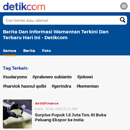
Berita Dan Informasi Wamentan Terkini Dan
Terbaru Hari Ini - Detikcom
Semua
Berita
Foto
Tag Terkait:
#sudaryono
#prabowo subianto
#jokowi
#harvick hasnul qolbi
#gerindra
#kementan
detikFinance
Kamis, 16 Apr 2026 22:31 WIB
Surplus Pupuk 1,5 Juta Ton, RI Buka
Peluang Ekspor ke India