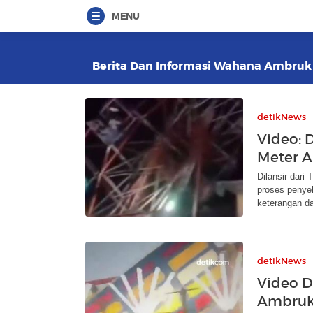
MENU
Berita Dan Informasi Wahana Ambruk T
detikNews
Video: 
Meter A
Dilansir dari
proses penye
keterangan da
detikNews
Video D
Ambruk 