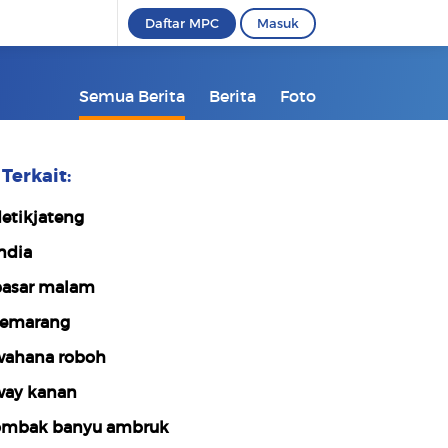
Daftar MPC
Masuk
Semua Berita
Berita
Foto
Terkait:
etikjateng
ndia
asar malam
emarang
ahana roboh
ay kanan
mbak banyu ambruk