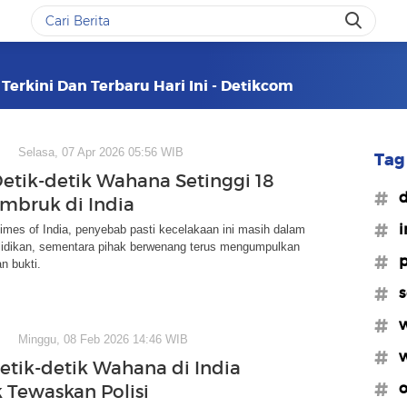
erkini Dan Terbaru Hari Ini - Detikcom
Selasa, 07 Apr 2026 05:56 WIB
Tag 
Detik-detik Wahana Setinggi 18
#d
mbruk di India
#i
 Times of India, penyebab pasti kecelakaan ini masih dalam
lidikan, sementara pihak berwenang terus mengumpulkan
#p
n bukti.
#s
#w
Minggu, 08 Feb 2026 14:46 WIB
#w
etik-detik Wahana di India
#o
Tewaskan Polisi