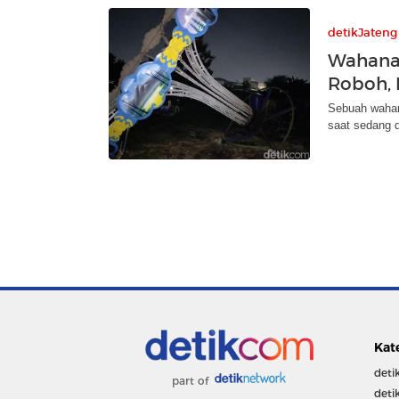
detikJateng
Wahana
Roboh, 
Sebuah wahan
saat sedang d
Kat
deti
part of
deti