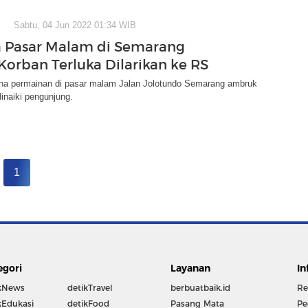
Sabtu, 04 Jun 2022 01:34 WIB
 Pasar Malam di Semarang
Korban Terluka Dilarikan ke RS
a permainan di pasar malam Jalan Jolotundo Semarang ambruk
inaiki pengunjung.
1
egori
Layanan
In
kNews
detikTravel
berbuatbaik.id
Re
kEdukasi
detikFood
Pasang Mata
Pe