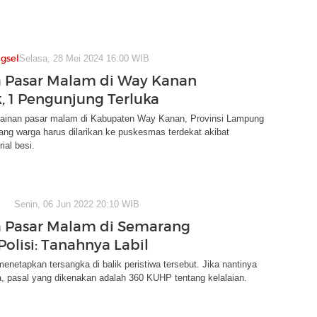
gsel
Selasa, 28 Mei 2024 16:00 WIB
 Pasar Malam di Way Kanan
 1 Pengunjung Terluka
inan pasar malam di Kabupaten Way Kanan, Provinsi Lampung
ng warga harus dilarikan ke puskesmas terdekat akibat
ial besi.
Senin, 06 Jun 2022 20:10 WIB
 Pasar Malam di Semarang
olisi: Tanahnya Labil
menetapkan tersangka di balik peristiwa tersebut. Jika nantinya
, pasal yang dikenakan adalah 360 KUHP tentang kelalaian.