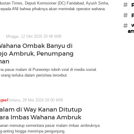
dustan Times, Deputi Komisioner (DC) Faridabad, Ayush Sinha,
#p
epada ANI bahwa pihaknya akan menindak operator wahana.
#p
#w
am
Minggu, 12 Okt 2025 20:48 WIB
 Wahana Ombak Banyu di
ejo Ambruk, Penumpang
han
 pasar malam di Purworejo roboh viral di media sosial.
 orang terluka dalam peristiwa tersebut.
gsel
Selasa, 28 Mei 2024 18:00 WIB
alam di Way Kanan Ditutup
ara Imbas Wahana Ambruk
anan menutup sementara pasar malam imbas ambruknya
g-anting hingga menimpa pengunjung.