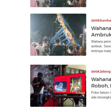
detikSumba
Wahana
Ambruk,
Wahana perma
ambruk. Seora
tertimpa mater
detikJateng
Wahana
Roboh, P
Polisi belum 
ada tersangka