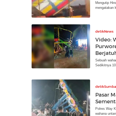
Mengutip Hin
mengatakan k
detikNews
Video:
Purwor
Berjatu
Sebuah wahana
Sedikitnya 10
detikSumba
Pasar M
Sement
Polres Way K
wahana untan