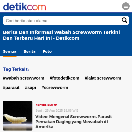
Berita Dan Informasi Wabah Screwworm Terkini
Dan Terbaru Hari Ini - Detikcom
Semua
Berita
Foto
Tag Terkait:
#wabah screwworm
#fotodetikcom
#lalat screwworm
#parasit
#sapi
#screwworm
detikHealth
Senin, 25 Agu 2025 18:08 WIB
Video: Mengenal Screwworm, Parasit
Pemakan Daging yang Mewabah di
Amerika