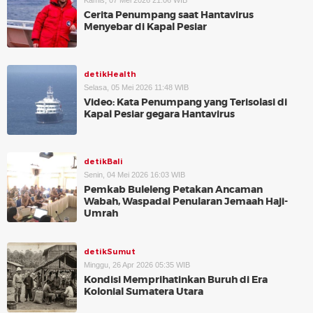
Kamis, 07 Mei 2026 21:06 WIB
⁠Cerita Penumpang saat Hantavirus
Menyebar di Kapal Pesiar
detikHealth
Selasa, 05 Mei 2026 11:48 WIB
Video: Kata Penumpang yang Terisolasi di
Kapal Pesiar gegara Hantavirus
detikBali
Senin, 04 Mei 2026 16:03 WIB
Pemkab Buleleng Petakan Ancaman
Wabah, Waspadai Penularan Jemaah Haji-
Umrah
detikSumut
Minggu, 26 Apr 2026 05:35 WIB
Kondisi Memprihatinkan Buruh di Era
Kolonial Sumatera Utara