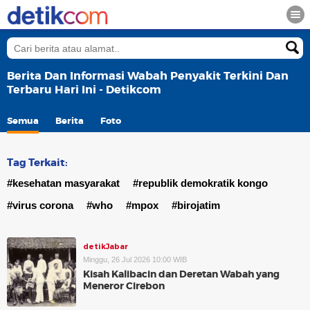
Berita Dan Informasi Wabah Penyakit Terkini Dan
Terbaru Hari Ini - Detikcom
Semua
Berita
Foto
Tag Terkait:
#kesehatan masyarakat
#republik demokratik kongo
#virus corona
#who
#mpox
#birojatim
detikJabar
Minggu, 26 Jul 2026 10:00 WIB
Kisah Kalibacin dan Deretan Wabah yang
Meneror Cirebon