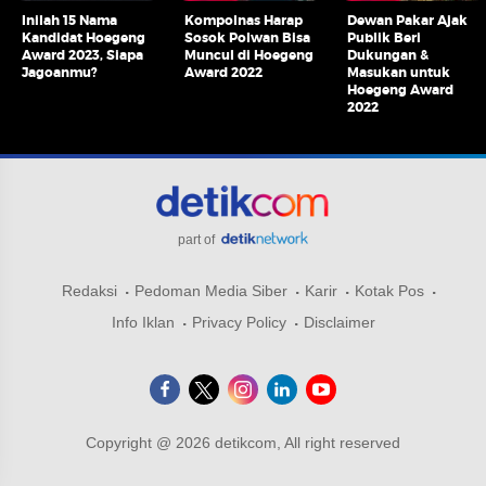
Inilah 15 Nama
Kompolnas Harap
Dewan Pakar Ajak
Kandidat Hoegeng
Sosok Polwan Bisa
Publik Beri
Award 2023, Siapa
Muncul di Hoegeng
Dukungan &
Jagoanmu?
Award 2022
Masukan untuk
Hoegeng Award
2022
part of
Redaksi
Pedoman Media Siber
Karir
Kotak Pos
Info Iklan
Privacy Policy
Disclaimer
Copyright @ 2026 detikcom, All right reserved