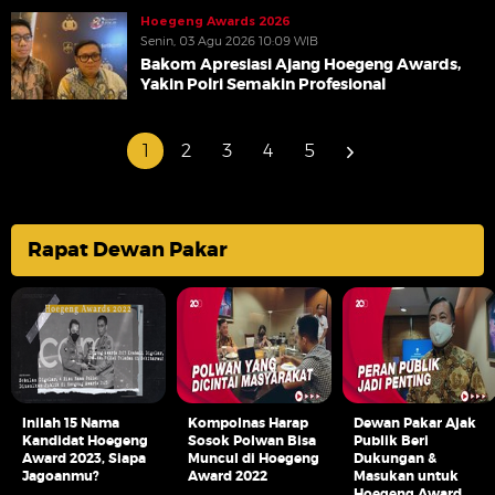
Hoegeng Awards 2026
Senin, 03 Agu 2026 10:09 WIB
Bakom Apresiasi Ajang Hoegeng Awards,
Yakin Polri Semakin Profesional
1
2
3
4
5
Rapat Dewan Pakar
Inilah 15 Nama
Kompolnas Harap
Dewan Pakar Ajak
Kandidat Hoegeng
Sosok Polwan Bisa
Publik Beri
Award 2023, Siapa
Muncul di Hoegeng
Dukungan &
Jagoanmu?
Award 2022
Masukan untuk
Hoegeng Award