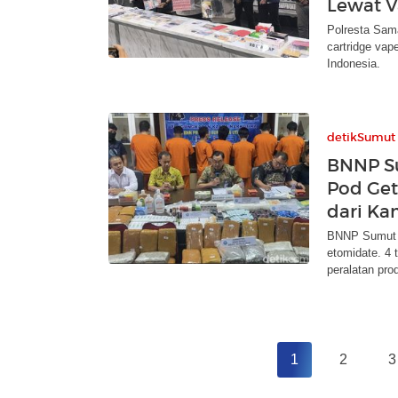
Lewat 
Polresta Sama
cartridge vap
Indonesia.
detikSumut
BNNP S
Pod Get
dari Ka
BNNP Sumut u
etomidate. 4 
peralatan pro
1
2
3