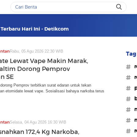
 Terbaru Hari Ini - Detikcom
antan
Rabu, 05 Agu 2026 22:30 WIB
Tag 
te Lewat Vape Makin Marak,
#r
altim Dorong Pemprov
an SE
#r
dorong Pemprov terbitkan surat edaran untuk tekan
#p
n etomidate lewat vape. Sosialisasi bahaya narkoba terus
#b
#n
#m
antan
Selasa, 04 Agu 2026 16:30 WIB
#r
snahkan 172,4 Kg Narkoba,