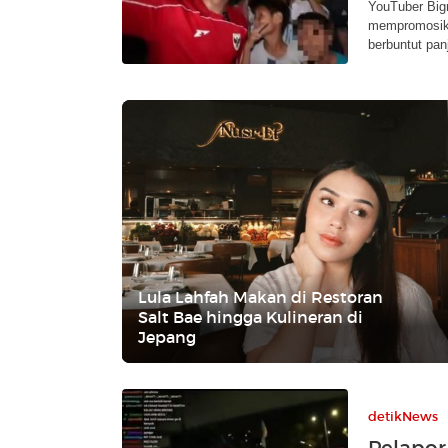
YouTuber Big
mempromosika
berbuntut pan
Lula Lahfah Makan di Restoran
Salt Bae hingga Kulineran di
Jepang
detikNews
Pelapor