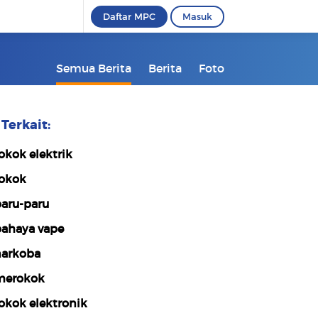
Daftar MPC
Masuk
Semua Berita
Berita
Foto
Terkait:
okok elektrik
okok
aru-paru
ahaya vape
arkoba
erokok
okok elektronik