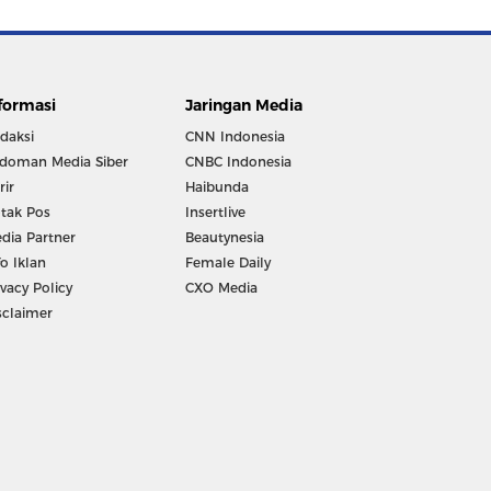
formasi
Jaringan Media
daksi
CNN Indonesia
doman Media Siber
CNBC Indonesia
rir
Haibunda
tak Pos
Insertlive
dia Partner
Beautynesia
fo Iklan
Female Daily
ivacy Policy
CXO Media
sclaimer