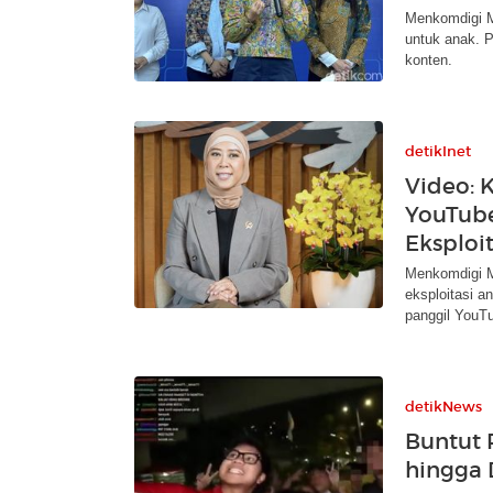
Menkomdigi M
untuk anak. P
konten.
detikInet
Video: 
YouTube
Eksploi
Menkomdigi M
eksploitasi a
panggil YouT
detikNews
Buntut 
hingga 