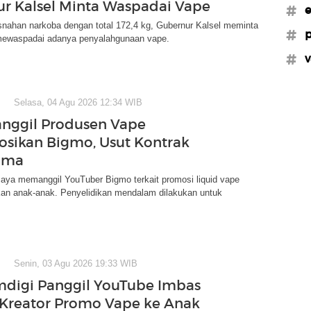
r Kalsel Minta Waspadai Vape
#e
snahan narkoba dengan total 172,4 kg, Gubernur Kalsel meminta
#p
ewaspadai adanya penyalahgunaan vape.
#v
Selasa, 04 Agu 2026 12:34 WIB
Panggil Produsen Vape
sikan Bigmo, Usut Kontrak
ama
Jaya memanggil YouTuber Bigmo terkait promosi liquid vape
kan anak-anak. Penyelidikan mendalam dilakukan untuk
Senin, 03 Agu 2026 19:33 WIB
digi Panggil YouTube Imbas
Kreator Promo Vape ke Anak