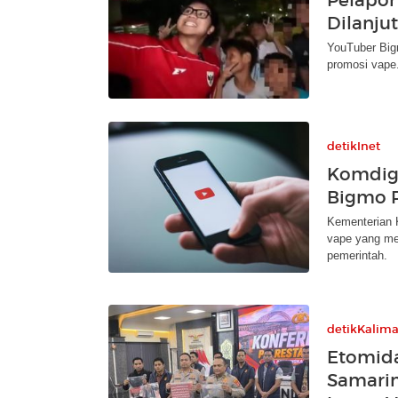
Dilanju
YouTuber Big
promosi vape.
detikInet
Komdigi
Bigmo P
Kementerian K
vape yang mel
pemerintah.
detikKalim
Etomida
Samarin