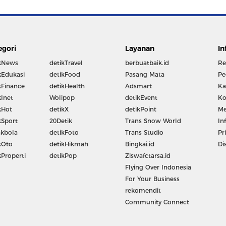
egori
Layanan
In
kNews
detikTravel
berbuatbaik.id
Re
kEdukasi
detikFood
Pasang Mata
Pe
kFinance
detikHealth
Adsmart
Ka
kInet
Wolipop
detikEvent
Ko
kHot
detikX
detikPoint
Me
kSport
20Detik
Trans Snow World
In
kbola
detikFoto
Trans Studio
Pr
kOto
detikHikmah
Bingkai.id
Di
kProperti
detikPop
Ziswafctarsa.id
Flying Over Indonesia
For Your Business
rekomendit
Community Connect