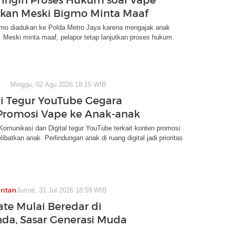
tkan Meski Bigmo Minta Maaf
mo diadukan ke Polda Metro Jaya karena mengajak anak
 Meski minta maaf, pelapor tetap lanjutkan proses hukum.
Minggu, 02 Agu 2026 18:15 WIB
 Tegur YouTube Gegara
romosi Vape ke Anak-anak
omunikasi dan Digital tegur YouTube terkait konten promosi
ibatkan anak. Perlindungan anak di ruang digital jadi prioritas
antan
Jumat, 31 Jul 2026 18:59 WIB
te Mulai Beredar di
da, Sasar Generasi Muda