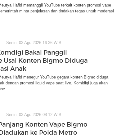
eutya Hafid memanggil YouTube terkait konten promosi vape
emerintah minta penjelasan dan tindakan tegas untuk moderasi
Senin, 03 Agu 2026 16:36 WIB
Komdigi Bakal Panggil
 Usai Konten Bigmo Diduga
tasi Anak
eutya Hafid menegur YouTube gegara konten Bigmo diduga
nak dengan promosi liquid vape saat live. Komidigi juga akan
ube.
Senin, 03 Agu 2026 08:12 WIB
Panjang Konten Vape Bigmo
Diadukan ke Polda Metro