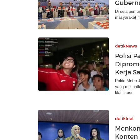
Gubernu
Di sela pemu
masyarakat m
detikNews
Polisi 
Dipromo
Kerja S
Polda Metro 
yang melibat
klarifikasi.
detikInet
Menkom
Konten 