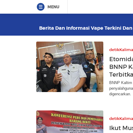
MENU
Berita Dan Informasi Vape Terkini Dan
detikKalim
Etomida
BNNP K
Terbitk
BNNP Kaltim 
penyalahgunaa
digencarkan.
detikKalim
Ikut Mu