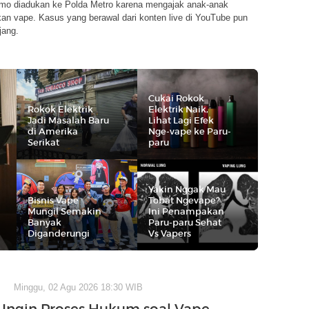
mo diadukan ke Polda Metro karena mengajak anak-anak
n vape. Kasus yang berawal dari konten live di YouTube pun
jang.
Cukai Rokok
Rokok Elektrik
Elektrik Naik,
Jadi Masalah Baru
Lihat Lagi Efek
di Amerika
Nge-vape ke Paru-
Serikat
paru
Yakin Nggak Mau
Bisnis Vape
Tobat Ngevape?
Mungil Semakin
Ini Penampakan
Banyak
Paru-paru Sehat
Diganderungi
Vs Vapers
Minggu, 02 Agu 2026 18:30 WIB
 Ingin Proses Hukum soal Vape