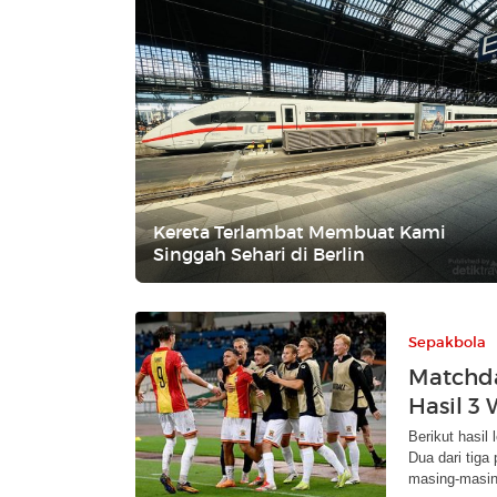
Kereta Terlambat Membuat Kami
Singgah Sehari di Berlin
Sepakbola
Matchda
Hasil 3 
Berikut hasil
Dua dari tig
masing-masin