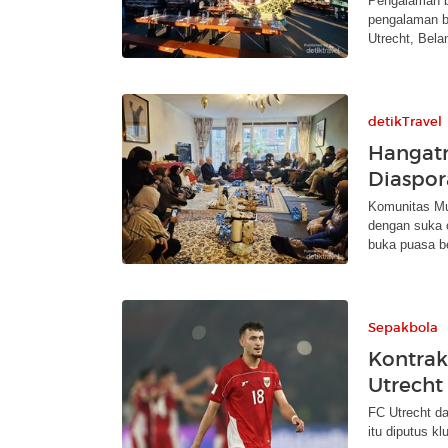
Pengalaman be
pengalaman bu
Utrecht, Bela
detikTravel
Hangatn
Diaspor
Komunitas Mu
dengan suka 
buka puasa b
Sepakbola
Kontrak
Utrecht
FC Utrecht da
itu diputus kl