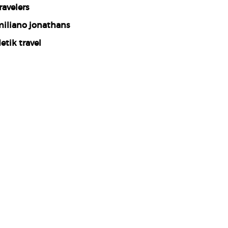
ravelers
iliano jonathans
etik travel