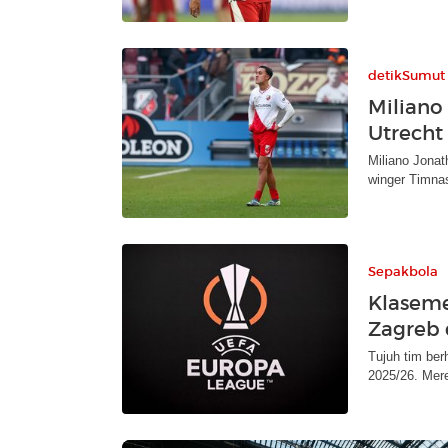
detikSumut
Miliano
Utrecht
Miliano Jona
winger Timnas
Sepakbola
Klasem
Zagreb 
Tujuh tim ber
2025/26. Mere