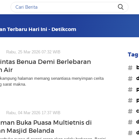
an Terbaru Hari Ini - Detikcom
Rabu, 25 Mar 2026 07:32 WIB
Tag 
intas Benua Demi Berlebaran
#b
h Air
#d
i kampung halaman memang senantiasa menyimpan cerita
ng sarat makna.
#p
#p
#c
Rabu, 04 Mar 2026 17:37 WIB
#d
man Buka Puasa Multietnis di
an Masjid Belanda
#d