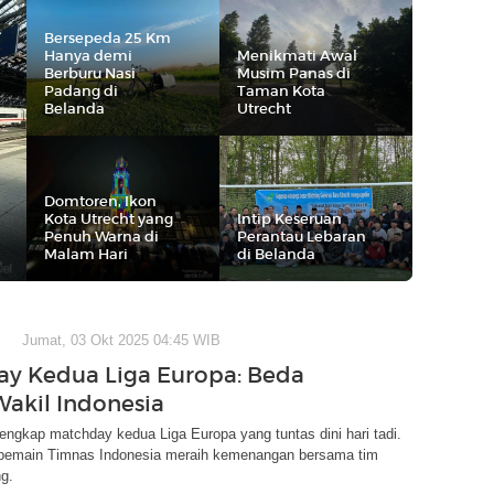
Bersepeda 25 Km
Hanya demi
Menikmati Awal
Berburu Nasi
Musim Panas di
Padang di
Taman Kota
Belanda
Utrecht
Domtoren, Ikon
Kota Utrecht yang
Intip Keseruan
Penuh Warna di
Perantau Lebaran
Malam Hari
di Belanda
Jumat, 03 Okt 2025 04:45 WIB
y Kedua Liga Europa: Beda
Wakil Indonesia
 lengkap matchday kedua Liga Europa yang tuntas dini hari tadi.
a pemain Timnas Indonesia meraih kemenangan bersama tim
g.