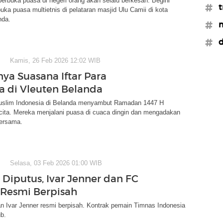
rbuka puasa di negeri orang akan selalu berkesan. Begini
#t
ka puasa multietnis di pelataran masjid Ulu Camii di kota
nda.
#m
#d
Kamis, 26 Feb 2026 12:02 WIB
ya Suasana Iftar Para
a di Vleuten Belanda
slim Indonesia di Belanda menyambut Ramadan 1447 H
cita. Mereka menjalani puasa di cuaca dingin dan mengadakan
ersama.
Selasa, 03 Feb 2026 01:00 WIB
 Diputus, Ivar Jenner dan FC
 Resmi Berpisah
n Ivar Jenner resmi berpisah. Kontrak pemain Timnas Indonesia
ub.