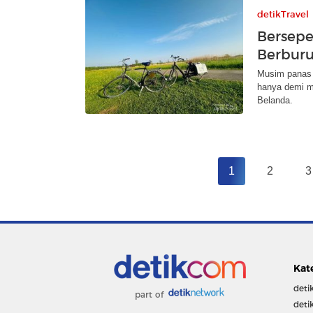
detikTravel
Bersep
Berburu
Musim panas i
hanya demi m
Belanda.
1
2
3
Kat
deti
part of
deti