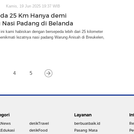
Kamis, 19 Jun 2025 19:37 WIB
eda 25 Km Hanya demi
 Nasi Padang di Belanda
ni kami habiskan dengan bersepeda lebih dari 25 kilometer
enikmati lezatnya nasi padang Warung Anisah di Breukelen,
4
5
egori
Layanan
In
kNews
detikTravel
berbuatbaik.id
Re
kEdukasi
detikFood
Pasang Mata
Pe