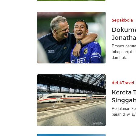
Sepakbola
Dokumen
Jonatha
Proses natura
tahap lanjut.
dan Irak.
detikTravel
Kereta
Singgah 
Perjalanan ke
parah di wila