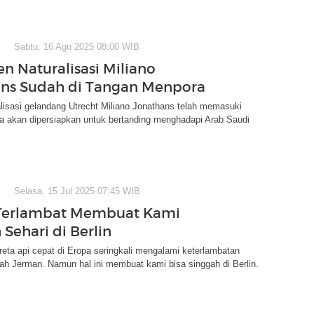
Sabtu, 16 Agu 2025 08:00 WIB
 Naturalisasi Miliano
ns Sudah di Tangan Menpora
lisasi gelandang Utrecht Miliano Jonathans telah memasuki
 Ia akan dipersiapkan untuk bertanding menghadapi Arab Saudi
Selasa, 15 Jul 2025 07:45 WIB
 Terlambat Membuat Kami
Sehari di Berlin
reta api cepat di Eropa seringkali mengalami keterlambatan
yah Jerman. Namun hal ini membuat kami bisa singgah di Berlin.