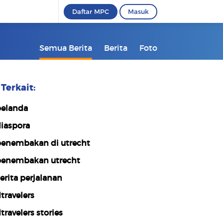
Daftar MPC
Masuk
Semua Berita
Berita
Foto
Terkait:
elanda
iaspora
enembakan di utrecht
enembakan utrecht
erita perjalanan
travelers
travelers stories