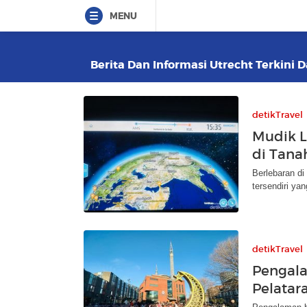
MENU
Berita Dan Informasi Utrecht Terkini D
detikTravel
Mudik L
di Tana
Berlebaran d
tersendiri ya
detikTravel
Pengala
Pelatar