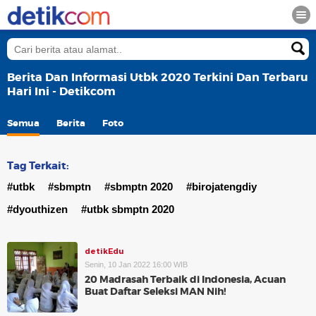
Berita Dan Informasi Utbk 2020 Terkini Dan Terbaru
Hari Ini - Detikcom
Semua
Berita
Foto
Tag Terkait:
#utbk
#sbmptn
#sbmptn 2020
#birojatengdiy
#dyouthizen
#utbk sbmptn 2020
detikEdu
Senin, 10 Jan 2022 16:00 WIB
20 Madrasah Terbaik di Indonesia, Acuan
Buat Daftar Seleksi MAN Nih!