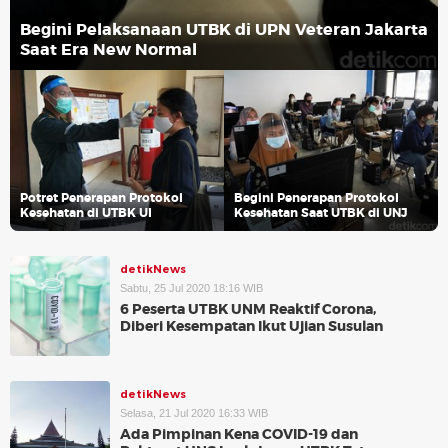
Begini Pelaksanaan UTBK di UPN Veteran Jakarta
Saat Era New Normal
Potret Penerapan Protokol
Begini Penerapan Protokol
Kesehatan di UTBK UI
Kesehatan Saat UTBK di UNJ
detikNews
Sabtu, 25 Jul 2020 18:16 WIB
6 Peserta UTBK UNM Reaktif Corona,
Diberi Kesempatan Ikut Ujian Susulan
detikNews
Selasa, 21 Jul 2020 16:33 WIB
Ada Pimpinan Kena COVID-19 dan