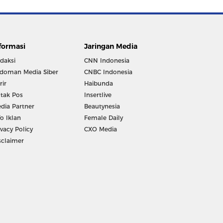
formasi
Jaringan Media
daksi
CNN Indonesia
doman Media Siber
CNBC Indonesia
rir
Haibunda
tak Pos
Insertlive
dia Partner
Beautynesia
fo Iklan
Female Daily
ivacy Policy
CXO Media
sclaimer