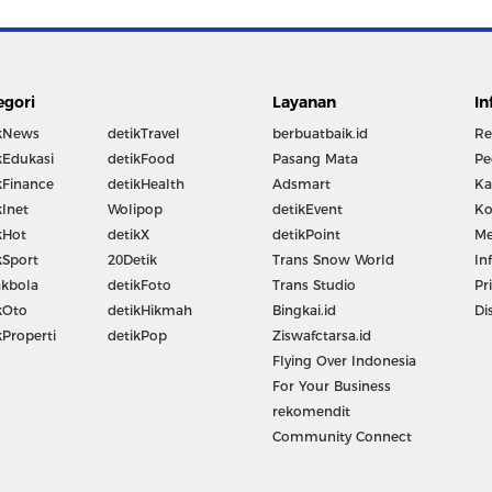
egori
Layanan
In
kNews
detikTravel
berbuatbaik.id
Re
kEdukasi
detikFood
Pasang Mata
Pe
kFinance
detikHealth
Adsmart
Ka
kInet
Wolipop
detikEvent
Ko
kHot
detikX
detikPoint
Me
kSport
20Detik
Trans Snow World
In
kbola
detikFoto
Trans Studio
Pr
kOto
detikHikmah
Bingkai.id
Di
kProperti
detikPop
Ziswafctarsa.id
Flying Over Indonesia
For Your Business
rekomendit
Community Connect