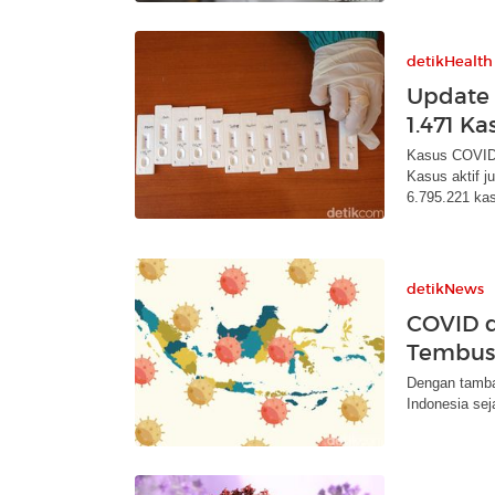
detikHealth
Update 
1.471 Ka
Kasus COVID-
Kasus aktif j
6.795.221 ka
detikNews
COVID d
Tembus 
Dengan tamba
Indonesia sej