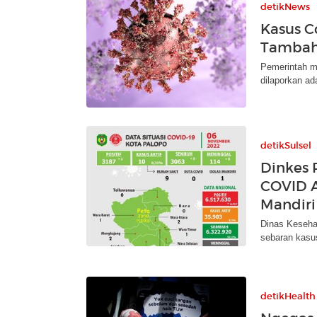
detikNews
Kasus C
Tambah 
Pemerintah me
dilaporkan ad
detikSulsel
Dinkes 
COVID Ak
Mandiri
Dinas Kesehat
sebaran kasu
detikHealth