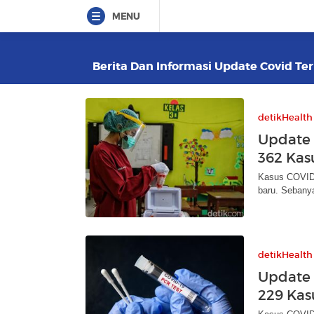
MENU
Berita Dan Informasi Update Covid Ter
detikHealth
Update 
362 Kasu
Kasus COVID-
baru. Sebany
detikHealth
Update 
229 Kasu