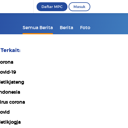
Daftar MPC
Masuk
Semua Berita
Berita
Foto
Terkait:
orona
ovid-19
etikjateng
ndonesia
irus corona
ovid
etikjogja