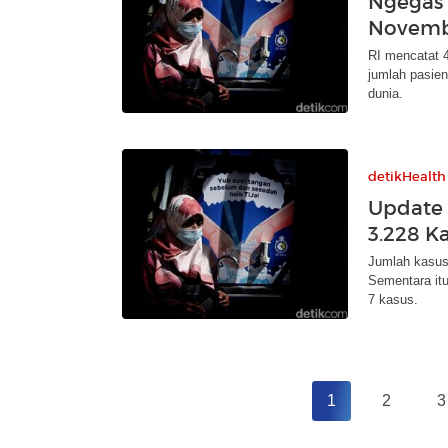
Ngegas 
Novembe
RI mencatat 4
jumlah pasie
dunia.
detikHealth
Update 
3.228 Ka
Jumlah kasus
Sementara it
7 kasus.
1
2
3