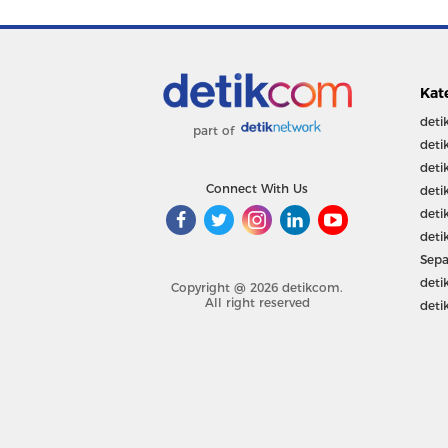
Kat
deti
part of
deti
deti
Connect With Us
deti
deti
deti
Sepa
deti
Copyright @ 2026 detikcom.
All right reserved
deti