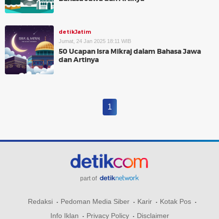
detikJatim
Jumat, 24 Jan 2025 18:11 WIB
50 Ucapan Isra Mikraj dalam Bahasa Jawa
dan Artinya
1
part of
Redaksi
Pedoman Media Siber
Karir
Kotak Pos
Info Iklan
Privacy Policy
Disclaimer