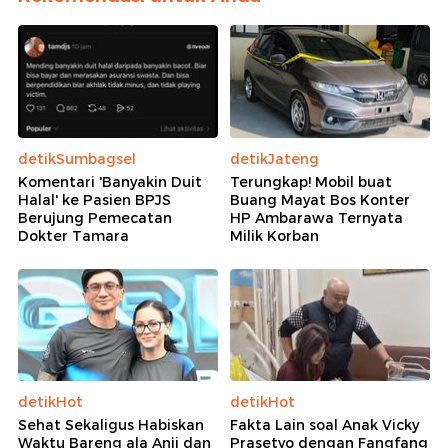
detikSumbagsel
detikJateng
Komentari 'Banyakin Duit
Terungkap! Mobil buat
Halal' ke Pasien BPJS
Buang Mayat Bos Konter
Berujung Pemecatan
HP Ambarawa Ternyata
Dokter Tamara
Milik Korban
detikHot
detikHot
Sehat Sekaligus Habiskan
Fakta Lain soal Anak Vicky
Waktu Bareng ala Anji dan
Prasetyo dengan Fangfang