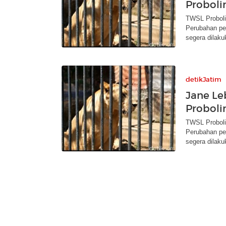
Proboli
TWSL Proboli
Perubahan pe
segera dilaku
detikJatim
Jane Le
Proboli
TWSL Proboli
Perubahan pe
segera dilaku