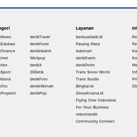
egori
Layanan
In
kNews
detikTravel
berbuatbaik.id
Re
kEdukasi
detikFood
Pasang Mata
Pe
kFinance
detikHealth
Adsmart
Ka
kInet
Wolipop
detikEvent
Ko
kHot
detikX
detikPoint
Me
kSport
20Detik
Trans Snow World
In
kbola
detikFoto
Trans Studio
Pr
kOto
detikHikmah
Bingkai.id
Di
kProperti
detikPop
Ziswafctarsa.id
Flying Over Indonesia
For Your Business
rekomendit
Community Connect