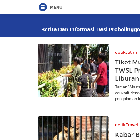
MENU
Berita Dan Informasi Twsl Probolinggo
detikJatim
Tiket M
TWSL Pr
Liburan
Taman Wisata
edukatif deng
pengalaman in
detikTravel
Kabar B