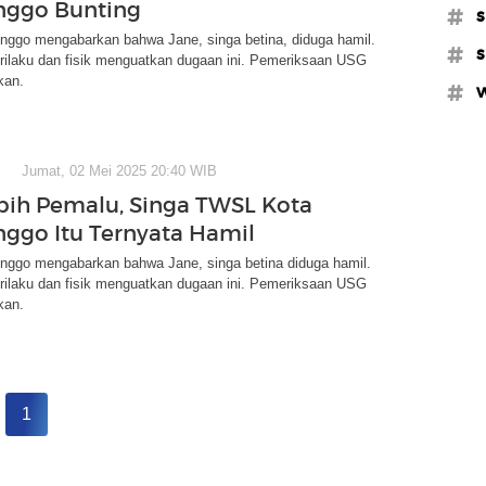
nggo Bunting
#s
nggo mengabarkan bahwa Jane, singa betina, diduga hamil.
#s
rilaku dan fisik menguatkan dugaan ini. Pemeriksaan USG
kan.
#w
Jumat, 02 Mei 2025 20:40 WIB
bih Pemalu, Singa TWSL Kota
nggo Itu Ternyata Hamil
nggo mengabarkan bahwa Jane, singa betina diduga hamil.
rilaku dan fisik menguatkan dugaan ini. Pemeriksaan USG
kan.
1