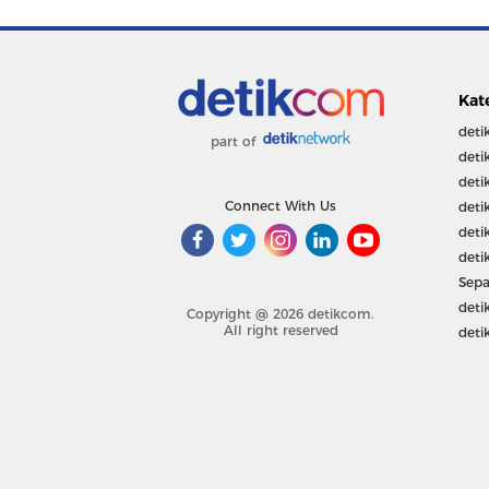
Kat
deti
part of
deti
deti
Connect With Us
deti
deti
deti
Sepa
deti
Copyright @ 2026 detikcom.
All right reserved
deti