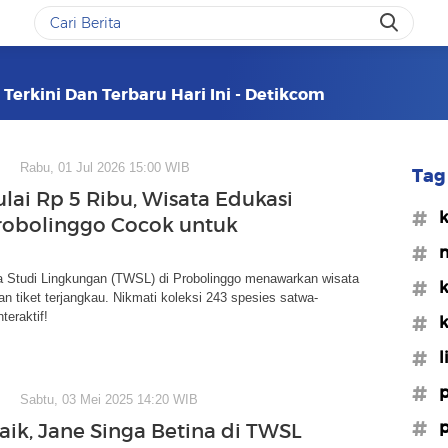
 Terkini Dan Terbaru Hari Ini - Detikcom
Rabu, 01 Jul 2026 15:00 WIB
Tag 
ulai Rp 5 Ribu, Wisata Edukasi
#k
obolinggo Cocok untuk
#m
 Studi Lingkungan (TWSL) di Probolinggo menawarkan wisata
#k
an tiket terjangkau. Nikmati koleksi 243 spesies satwa-
teraktif!
#k
#l
#p
Sabtu, 03 Mei 2025 14:20 WIB
#p
aik, Jane Singa Betina di TWSL