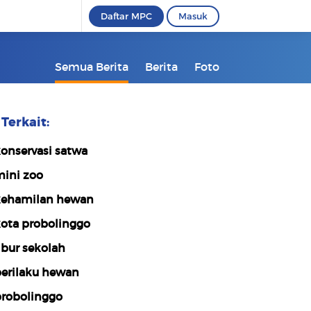
Daftar MPC
Masuk
Semua Berita
Berita
Foto
Terkait:
onservasi satwa
ini zoo
ehamilan hewan
ota probolinggo
ibur sekolah
erilaku hewan
robolinggo