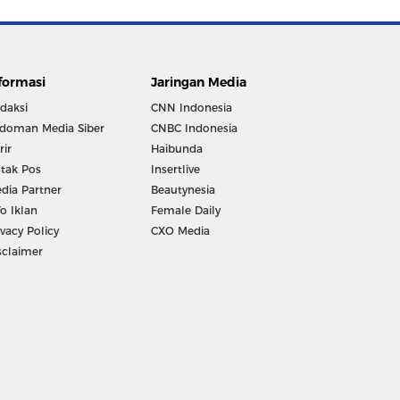
formasi
Jaringan Media
daksi
CNN Indonesia
doman Media Siber
CNBC Indonesia
rir
Haibunda
tak Pos
Insertlive
dia Partner
Beautynesia
fo Iklan
Female Daily
ivacy Policy
CXO Media
sclaimer