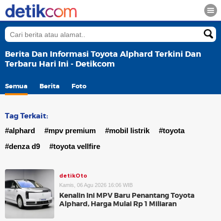
Berita Dan Informasi Toyota Alphard Terkini Dan
Terbaru Hari Ini - Detikcom
Semua
Berita
Foto
Tag Terkait:
#alphard
#mpv premium
#mobil listrik
#toyota
#denza d9
#toyota vellfire
detikOto
Kamis, 06 Agu 2026 16:06 WIB
Kenalin Ini MPV Baru Penantang Toyota
Alphard, Harga Mulai Rp 1 Miliaran