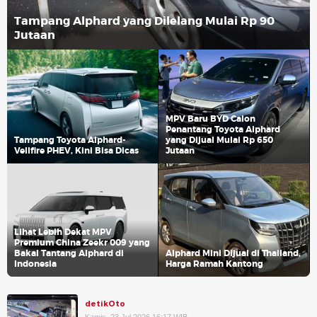
Tampang Alphard yang Dilelang Mulai Rp 90
Jutaan
MPV Baru BYD Calon
Penantang Toyota Alphard
Tampang Toyota Alphard-
yang Dijual Mulai Rp 650
Vellfire PHEV, Kini Bisa Dicas
Jutaan
Lihat Lebih Dekat MPV
Premium China Zeekr 009 yang
Bakal Tantang Alphard di
Alphard Mini Dijual di Thailand,
Indonesia
Harga Ramah Kantong
detikOto