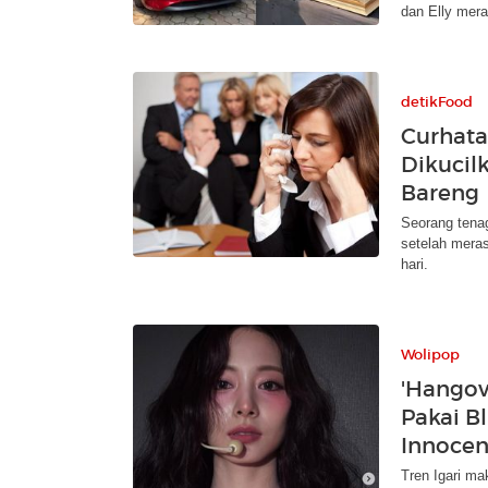
dan Elly mera
detikFood
Curhata
Dikucil
Bareng
Seorang tena
setelah meras
hari.
Wolipop
'Hangov
Pakai B
Innocen
Tren Igari ma