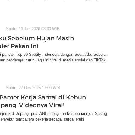
Sabtu, 10 Jan 2026 08:00 WIB
ku Sebelum Hujan Masih
ler Pekan Ini
 di puncak Top 50 Spotify Indonesia dengan Sedia Aku Sebelum
un pendengar turun, lagu ini viral di media sosial dan TikTok.
Sabtu, 27 Des 2025 17:00 WIB
 Pamer Kerja Santai di Kebun
epang, Videonya Viral!
n jeruk di Jepang, pria WNI ini bagikan kesehariannya. Saking
enyebut tempatnya bekerja sebagai surga jeruk!