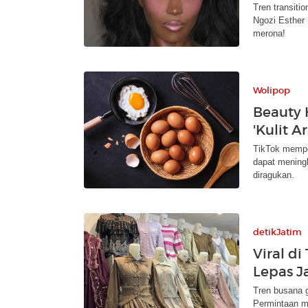
Tren transiti
Ngozi Esther
merona!
Wolipop
Beauty 
'Kulit A
TikTok mempe
dapat meningk
diragukan.
detikJatim
Viral d
Lepas J
Tren busana g
Permintaan m