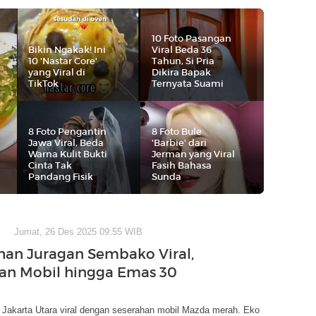
10 Foto Pasangan
Bikin Ngakak! Ini
Viral Beda 36
10 'Nastar Core'
Tahun, Si Pria
yang Viral di
Dikira Bapak
TikTok
Ternyata Suami
8 Foto Pengantin
8 Foto Bule
Jawa Viral, Beda
'Barbie' dari
Warna Kulit Bukti
Jerman yang Viral
Cinta Tak
Fasih Bahasa
Pandang Fisik
Sunda
Jumat, 26 Des 2025 09:55 WIB
han Juragan Sembako Viral,
an Mobil hingga Emas 30
 Jakarta Utara viral dengan seserahan mobil Mazda merah. Eko