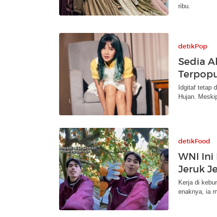
ribu.
detikPop
Sedia A
Terpopu
Idgitaf tetap
Hujan. Meskip
detikFood
WNI Ini
Jeruk J
Kerja di kebu
enaknya, ia m