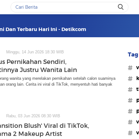
ini Dan Terbaru Hari Ini - Detikcom
Minggu, 14 Jun 2026 18:30 WIB
Tag 
us Pernikahan Sendiri,
#v
innya Justru Wanita Lain
#k
orang wanita yang merelakan pernikahan setelah calon suaminya
n orang lain. Cerita ini viral di TikTok, menyentuh hati banyak
#t
#p
#p
Rabu, 03 Jun 2026 08:30 WIB
#v
ansition Blush' Viral di TikTok,
#v
ama 2 Makeup Artist