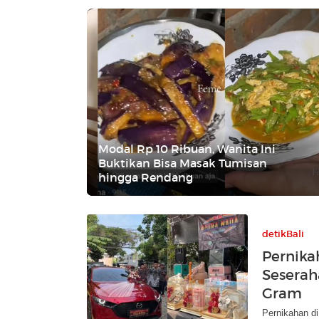
Modal Rp 10 Ribuan, Wanita Ini
Buktikan Bisa Masak Tumisan
hingga Rendang
detikBali
Pernika
Seserah
Gram
Pernikahan di