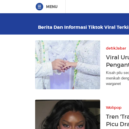
MENU
Berita Dan Informasi Tiktok Viral Terk
detikJabar
Viral Ur
Pengant
Kisah pilu se
menikah denga
warganet
Wolipop
Tren 'Tr
Picu Dr