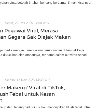
yakan cinta setelah 8 tahun berjuang bersama. Simak kisahnya!
Senin, 22 Des 2025 14:00 WIB
n Pegawai Viral, Merasa
kan Gegara Gak Diajak Makan
ga medis mengaku mengalami perundungan di tempat kerja
a dikucilkan oleh atasannya, terutama dalam aktivitas sehari-
Selasa, 18 Nov 2025 14:30 WIB
er Makeup' Viral di TikTok,
lush Tebal untuk Kesan
t
keup dari Jepang hadir di TikTok, menonjolkan blush tebal untuk