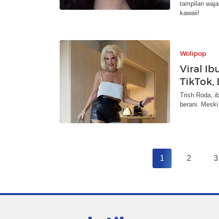
tampilan waja
kawaii!
Wolipop
Viral I
TikTok,
Trish Roda, i
berani. Meski 
1
2
3