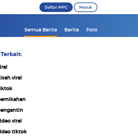
Daftar MPC
Masuk
Semua Berita
Berita
Foto
Terkait:
iral
isah viral
iktok
ernikahan
engantin
ideo viral
ideo tiktok