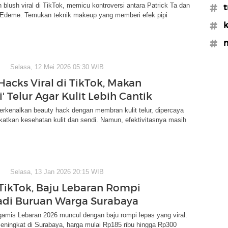
on blush viral di TikTok, memicu kontroversi antara Patrick Ta dan
#t
 Edeme. Temukan teknik makeup yang memberi efek pipi
#k
#m
Selasa, 12 Mei 2026 05:30 WIB
Hacks Viral di TikTok, Makan
ri' Telur Agar Kulit Lebih Cantik
rkenalkan beauty hack dengan membran kulit telur, dipercaya
atkan kesehatan kulit dan sendi. Namun, efektivitasnya masih
Selasa, 13 Jan 2026 20:15 WIB
i TikTok, Baju Lebaran Rompi
adi Buruan Warga Surabaya
amis Lebaran 2026 muncul dengan baju rompi lepas yang viral.
eningkat di Surabaya, harga mulai Rp185 ribu hingga Rp300