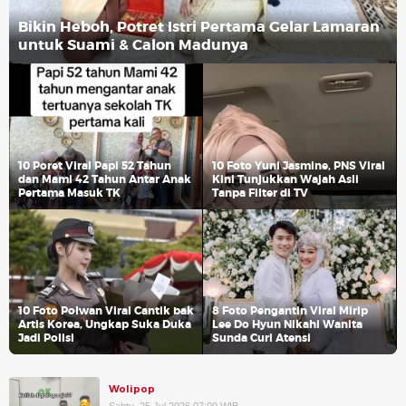
Bikin Heboh, Potret Istri Pertama Gelar Lamaran
untuk Suami & Calon Madunya
10 Poret Viral Papi 52 Tahun
10 Foto Yuni Jasmine, PNS Viral
dan Mami 42 Tahun Antar Anak
Kini Tunjukkan Wajah Asli
Pertama Masuk TK
Tanpa Filter di TV
10 Foto Polwan Viral Cantik bak
8 Foto Pengantin Viral Mirip
Artis Korea, Ungkap Suka Duka
Lee Do Hyun Nikahi Wanita
Jadi Polisi
Sunda Curi Atensi
Wolipop