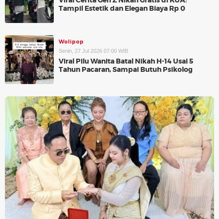
Viral Cerita Gen Z Nikah Gratis di KUA:
Tampil Estetik dan Elegan Biaya Rp 0
Wolipop
Senin, 27 Jul 2026 07:00 WIB
Viral Pilu Wanita Batal Nikah H-14 Usai 5
Tahun Pacaran, Sampai Butuh Psikolog