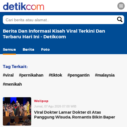
Berita Dan Informasi Kisah Viral Terkini Dan
Terbaru Hari Ini - Detikcom
Semua
Berita
Foto
Tag Terkait:
#viral
#pernikahan
#tiktok
#pengantin
#malaysia
#menikah
Wolipop
Jumat, 07 Agu 2026 07:00 WIB
Viral Dokter Lamar Dokter di Atas
Panggung Wisuda, Romantis Bikin Baper