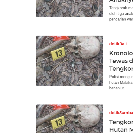
Tengkorak ma
oleh tiga ana
pencarian war
detikBali
Kronolo
Tewas d
Tengko
Polisi mengun
hutan Malaka
berlanjut.
detikSumba
Tengkor
Hutan 