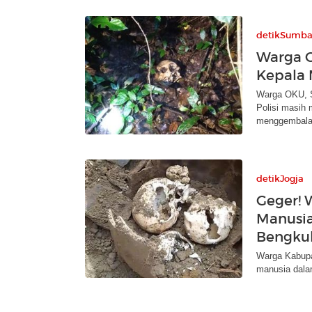
detikSumba
Warga 
Kepala 
Warga OKU, S
Polisi masih 
menggembala
detikJogja
Geger! 
Manusia
Bengku
Warga Kabupa
manusia dalam