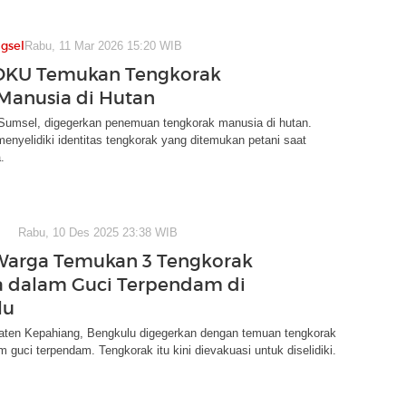
gsel
Rabu, 11 Mar 2026 15:20 WIB
OKU Temukan Tengkorak
Manusia di Hutan
umsel, digegerkan penemuan tengkorak manusia di hutan.
menyelidiki identitas tengkorak yang ditemukan petani saat
.
Rabu, 10 Des 2025 23:38 WIB
Warga Temukan 3 Tengkorak
 dalam Guci Terpendam di
lu
ten Kepahiang, Bengkulu digegerkan dengan temuan tengkorak
 guci terpendam. Tengkorak itu kini dievakuasi untuk diselidiki.