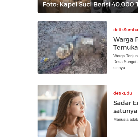
Foto: Kapel Suci Berisi 40.00
detikSumba
Warga P
Temuka
Warga Tanjun
Desa Sungai S
cirinya.
detikEdu
Sadar E
satunya
Manusia adal