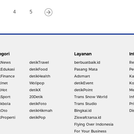
4
5
egori
Layanan
In
kNews
detikTravel
berbuatbaik.id
Re
kEdukasi
detikFood
Pasang Mata
Pe
kFinance
detikHealth
Adsmart
Ka
kInet
Wolipop
detikEvent
Ko
kHot
detikX
detikPoint
Me
kSport
20Detik
Trans Snow World
In
kbola
detikFoto
Trans Studio
Pr
kOto
detikHikmah
Bingkai.id
Di
kProperti
detikPop
Ziswafctarsa.id
Flying Over Indonesia
For Your Business