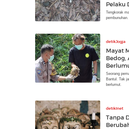
Pelaku 
Tengkorak ma
pembunuhan. Po
detikJogja
Mayat M
Bedog, 
Berlum
Seorang pema
Bantul. Tak j
berlumut.
detikInet
Tanpa D
Berubah