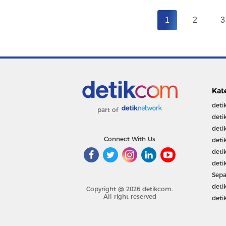
1
2
3
Kat
deti
part of
deti
deti
Connect With Us
deti
deti
deti
Sepa
deti
Copyright @ 2026 detikcom.
All right reserved
deti