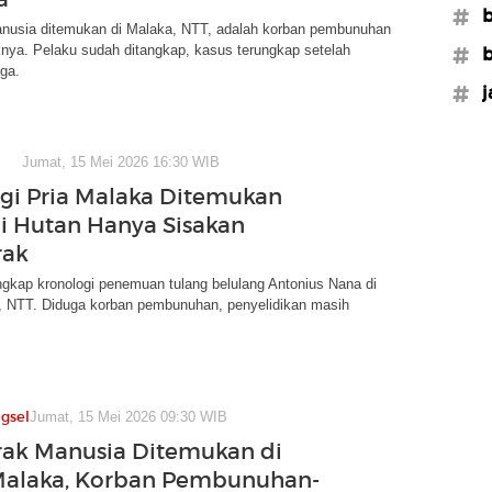
#b
nusia ditemukan di Malaka, NTT, adalah korban pembunuhan
knya. Pelaku sudah ditangkap, kasus terungkap setelah
#b
ga.
#j
Jumat, 15 Mei 2026 16:30 WIB
gi Pria Malaka Ditemukan
i Hutan Hanya Sisakan
rak
gkap kronologi penemuan tulang belulang Antonius Nana di
, NTT. Diduga korban pembunuhan, penyelidikan masih
gsel
Jumat, 15 Mei 2026 09:30 WIB
ak Manusia Ditemukan di
Malaka, Korban Pembunuhan-