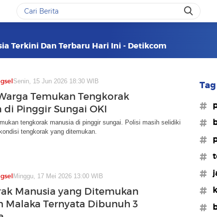
a Terkini Dan Terbaru Hari Ini - Detikcom
gsel
Senin, 15 Jun 2026 18:30 WIB
Tag 
Warga Temukan Tengkorak
#p
 di Pinggir Sungai OKI
#b
ukan tengkorak manusia di pinggir sungai. Polisi masih selidiki
 kondisi tengkorak yang ditemukan.
#p
#t
#j
gsel
Minggu, 17 Mei 2026 13:00 WIB
#k
rak Manusia yang Ditemukan
n Malaka Ternyata Dibunuh 3
#b
a