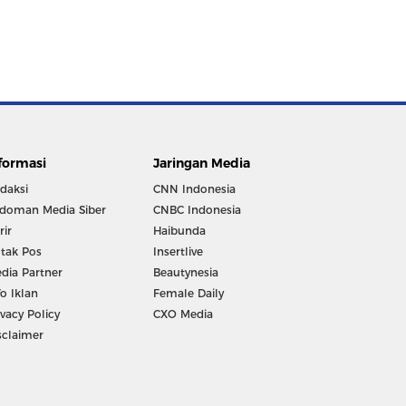
formasi
Jaringan Media
daksi
CNN Indonesia
doman Media Siber
CNBC Indonesia
rir
Haibunda
tak Pos
Insertlive
dia Partner
Beautynesia
fo Iklan
Female Daily
ivacy Policy
CXO Media
sclaimer