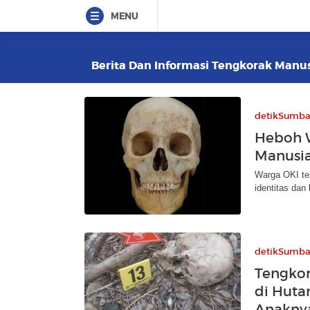
MENU
Berita Dan Informasi Tengkorak Manusi
detikSumba
Heboh 
Manusia
Warga OKI tem
identitas dan
detikSumba
Tengko
di Huta
Anakny