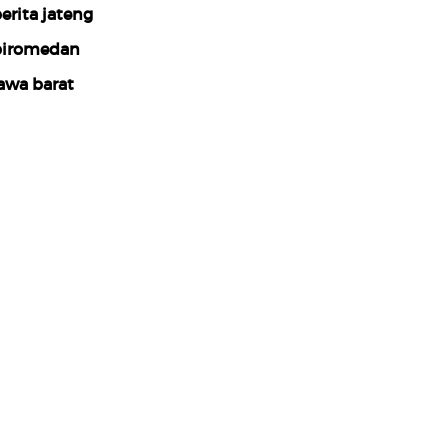
erita jateng
iromedan
awa barat