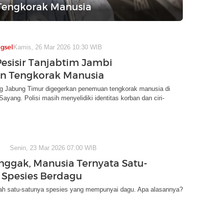
0 Tengkorak Manusia
gsel
Kamis, 26 Mar 2026 10:30 WIB
esisir Tanjabtim Jambi
n Tengkorak Manusia
g Jabung Timur digegerkan penemuan tengkorak manusia di
ayang. Polisi masih menyelidiki identitas korban dan ciri-
Senin, 23 Mar 2026 07:00 WIB
nggak, Manusia Ternyata Satu-
 Spesies Berdagu
ah satu-satunya spesies yang mempunyai dagu. Apa alasannya?