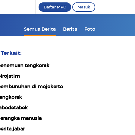
Daftar MPC
Masuk
Semua Berita
Berita
Foto
Terkait:
enemuan tengkorak
irojatim
embunuhan di mojokerto
engkorak
abodetabek
erangka manusia
erita jabar