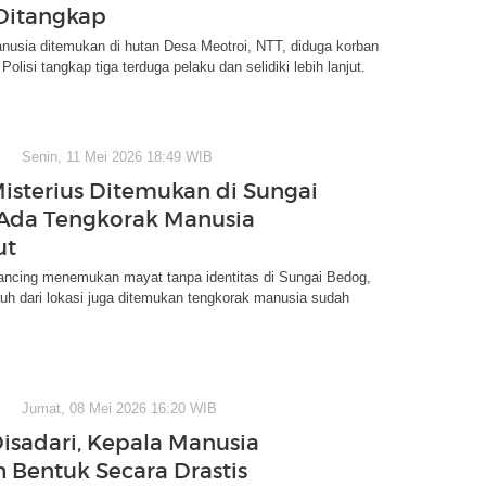
Ditangkap
nusia ditemukan di hutan Desa Meotroi, NTT, diduga korban
lisi tangkap tiga terduga pelaku dan selidiki lebih lanjut.
Senin, 11 Mei 2026 18:49 WIB
isterius Ditemukan di Sungai
Ada Tengkorak Manusia
ut
ncing menemukan mayat tanpa identitas di Sungai Bedog,
auh dari lokasi juga ditemukan tengkorak manusia sudah
Jumat, 08 Mei 2026 16:20 WIB
isadari, Kepala Manusia
 Bentuk Secara Drastis