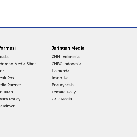
formasi
Jaringan Media
daksi
CNN Indonesia
doman Media Siber
CNBC Indonesia
rir
Haibunda
tak Pos
Insertlive
dia Partner
Beautynesia
fo Iklan
Female Daily
ivacy Policy
CXO Media
sclaimer