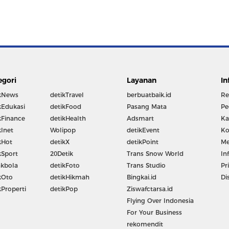
egori
Layanan
In
kNews
detikTravel
berbuatbaik.id
Re
kEdukasi
detikFood
Pasang Mata
Pe
kFinance
detikHealth
Adsmart
Ka
kInet
Wolipop
detikEvent
Ko
kHot
detikX
detikPoint
Me
kSport
20Detik
Trans Snow World
In
kbola
detikFoto
Trans Studio
Pr
kOto
detikHikmah
Bingkai.id
Di
kProperti
detikPop
Ziswafctarsa.id
Flying Over Indonesia
For Your Business
rekomendit