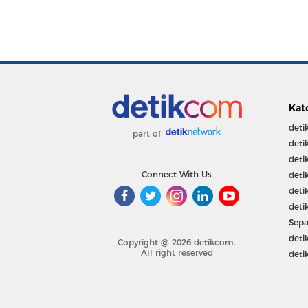
Kat
deti
part of
deti
deti
Connect With Us
deti
deti
deti
Sepa
deti
Copyright @ 2026 detikcom.
All right reserved
deti