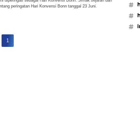
ni diperingati sebagai Hari Konvensi Bonn. Simak sejarah dan
#h
entang peringatan Hari Konvensi Bonn tanggal 23 Juni.
#h
#i
1