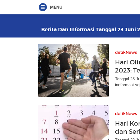
MENU
Berita Dan Informasi Tanggal 23 Juni 2
detikNews
Hari Ol
2023: T
Tanggal 23 Ju
innformasi se
detikNews
Hari Ko
dan Ser