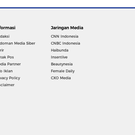
formasi
Jaringan Media
daksi
CNN Indonesia
doman Media Siber
CNBC Indonesia
rir
Haibunda
tak Pos
Insertlive
dia Partner
Beautynesia
fo Iklan
Female Daily
ivacy Policy
CXO Media
sclaimer