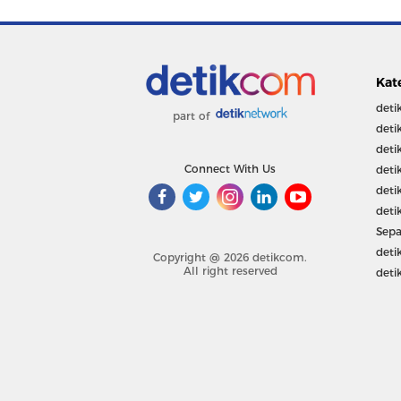
Kat
deti
part of
deti
deti
Connect With Us
deti
deti
deti
Sepa
deti
Copyright @ 2026 detikcom.
All right reserved
deti