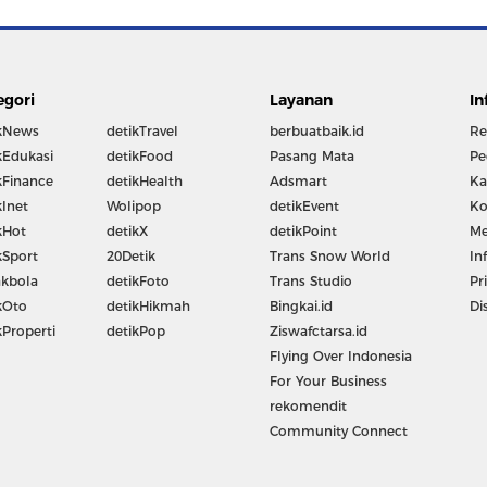
egori
Layanan
In
kNews
detikTravel
berbuatbaik.id
Re
kEdukasi
detikFood
Pasang Mata
Pe
kFinance
detikHealth
Adsmart
Ka
kInet
Wolipop
detikEvent
Ko
kHot
detikX
detikPoint
Me
kSport
20Detik
Trans Snow World
In
kbola
detikFoto
Trans Studio
Pr
kOto
detikHikmah
Bingkai.id
Di
kProperti
detikPop
Ziswafctarsa.id
Flying Over Indonesia
For Your Business
rekomendit
Community Connect