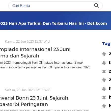
023 Hari Apa Terkini Dan Terbaru Hari Ini - Detikcom
Kamis, 22 Jun 2023 13:37 WIB
Tag 
impiade Internasional 23 Juni
#2
ema dan Sejarah
#t
ni 2023 memperingati Hari Olimpiade Internasional. Simak
jarah hingga tema peringatan Hari Olimpiade Internasional 2023.
#2
#2
#h
Selasa, 20 Jun 2023 22:15 WIB
#h
nvensi Bonn 23 Juni: Sejarah
ba-serbi Peringatan
#h