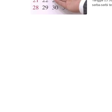
Tanggal 23 Ju
serba-serbi t