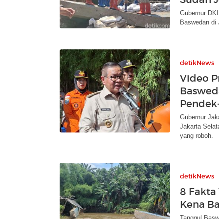
Gubernur DKI
Baswedan di J
detikNews
Video P
Basweda
Pendek
Gubernur Jak
Jakarta Selat
yang roboh.
detikNews
8 Fakta
Kena Ba
Tanggul Baswe