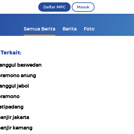
Daftar MPC
Masuk
Semua Berita
Berita
Foto
Terkait:
anggul baswedan
ramono anung
anggul jebol
pramono
atipadang
anjir jakarta
anjir kemang