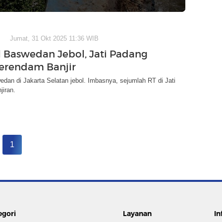
Jumat, 31 Okt 2025 11:36 WIB
 Baswedan Jebol, Jati Padang
Terendam Banjir
dan di Jakarta Selatan jebol. Imbasnya, sejumlah RT di Jati
jiran.
1
egori
Layanan
In