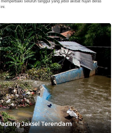
memperbaiki seluruh tanggul yang jebol akibat hujan deras
ini.
 Padang Jaksel Terendam