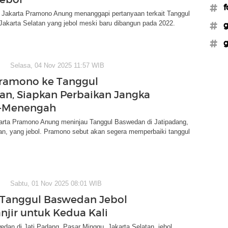
#f
 Jakarta Pramono Anung menanggapi pertanyaan terkait Tanggul
akarta Selatan yang jebol meski baru dibangun pada 2022.
#g
#g
Selasa, 04 Nov 2025 11:57 WIB
ramono ke Tanggul
n, Siapkan Perbaikan Jangka
-Menengah
arta Pramono Anung meninjau Tanggul Baswedan di Jatipadang,
an, yang jebol. Pramono sebut akan segera memperbaiki tanggul
Sabtu, 01 Nov 2025 08:01 WIB
 Tanggul Baswedan Jebol
njir untuk Kedua Kali
dan di Jati Padang, Pasar Minggu, Jakarta Selatan, jebol