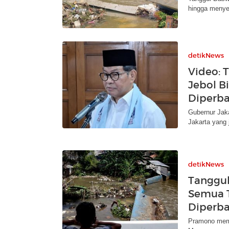
hingga menye
detikNews
Video:
Jebol B
Diperba
Gubernur Jak
Jakarta yang j
detikNews
Tanggul
Semua T
Diperba
Pramono meme