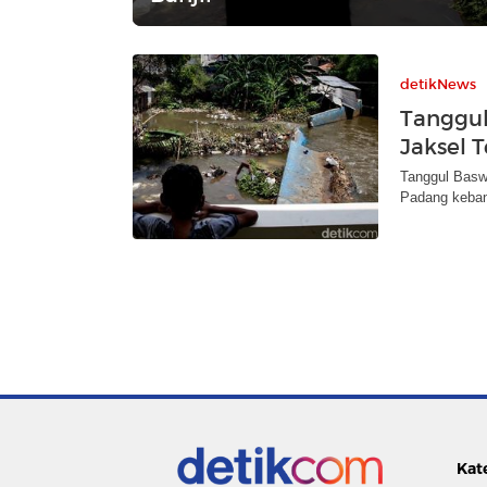
detikNews
Tanggul
Jaksel 
Tanggul Baswe
Padang keban
Kat