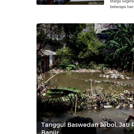
Marga segera 
beberapa hari 
Tanggul Baswedan Jebol, Jati
Banjir