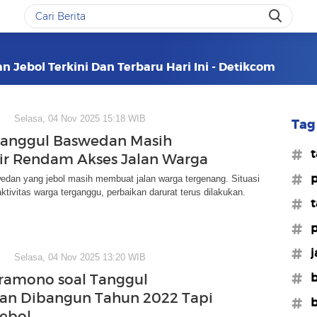
 Jebol Terkini Dan Terbaru Hari Ini - Detikcom
Selasa, 04 Nov 2025 15:18 WIB
Tag 
Tanggul Baswedan Masih
#t
Air Rendam Akses Jalan Warga
#p
edan yang jebol masih membuat jalan warga tergenang. Situasi
ktivitas warga terganggu, perbaikan darurat terus dilakukan.
#t
#
#j
Selasa, 04 Nov 2025 13:20 WIB
#b
ramono soal Tanggul
an Dibangun Tahun 2022 Tapi
#b
ebol