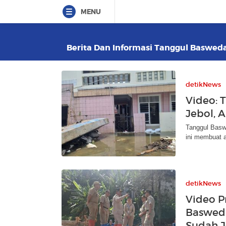
MENU
Berita Dan Informasi Tanggul Baswedan
detikNews
Video: 
Jebol, 
Tanggul Basw
ini membuat a
detikNews
Video P
Baswed
Sudah J