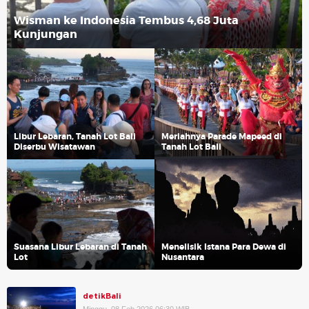
Wisman ke Indonesia Tembus 4,68 Juta
Kunjungan
Libur Lebaran, Tanah Lot Bali
Meriahnya Parade Mapeed di
Diserbu Wisatawan
Tanah Lot Bali
Suasana Libur Lebaran di Tanah
Menelisik Istana Para Dewa di
Lot
Nusantara
detikBali