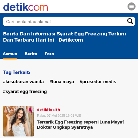
Berita Dan Informasi Syarat Egg Freezing Terkini
Dan Terbaru Hari Ini - Detikcom
Semua
Berita
Foto
Tag Terkait:
#kesuburan wanita
#luna maya
#prosedur medis
#syarat egg freezing
detikHealth
Rabu, 07 Mei 2025 16:01 WIB
Tertarik Egg Freezing seperti Luna Maya?
Dokter Ungkap Syaratnya