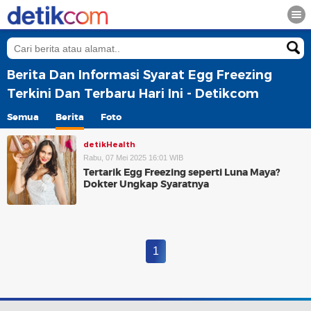
Berita Dan Informasi Syarat Egg Freezing
Terkini Dan Terbaru Hari Ini - Detikcom
Semua
Berita
Foto
detikHealth
Rabu, 07 Mei 2025 16:01 WIB
Tertarik Egg Freezing seperti Luna Maya?
Dokter Ungkap Syaratnya
1