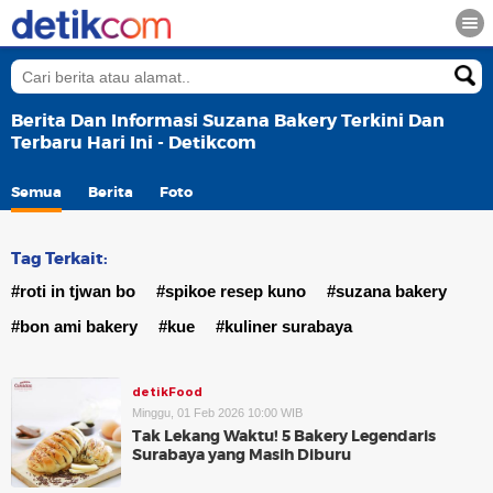
Berita Dan Informasi Suzana Bakery Terkini Dan
Terbaru Hari Ini - Detikcom
Semua
Berita
Foto
Tag Terkait:
#roti in tjwan bo
#spikoe resep kuno
#suzana bakery
#bon ami bakery
#kue
#kuliner surabaya
detikFood
Minggu, 01 Feb 2026 10:00 WIB
Tak Lekang Waktu! 5 Bakery Legendaris
Surabaya yang Masih Diburu