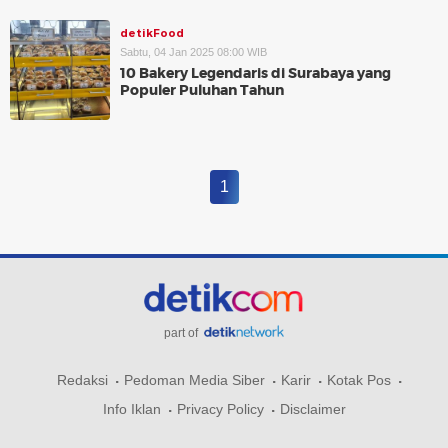
detikFood
Sabtu, 04 Jan 2025 08:00 WIB
10 Bakery Legendaris di Surabaya yang
Populer Puluhan Tahun
1
part of
Redaksi
Pedoman Media Siber
Karir
Kotak Pos
Info Iklan
Privacy Policy
Disclaimer